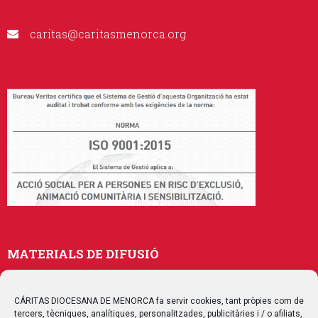
caritas@caritasmenorca.org
MATERIALS DE DIFUSIÓ
Memòries
Publicacions
CÁRITAS DIOCESANA DE MENORCA fa servir cookies, tant pròpies com de
tercers, tècniques, analítiques, personalitzades, publicitàries i / o afiliats,
Multimedia