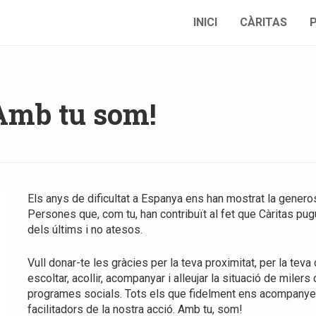
INICI
CÀRITAS
 Amb tu som!
Els anys de dificultat a Espanya ens han mostrat la gener
Persones que, com tu, han contribuït al fet que Càritas pug
dels últims i no atesos.
Vull donar-te les gràcies per la teva proximitat, per la teva
escoltar, acollir, acompanyar i alleujar la situació de miler
programes socials. Tots els que fidelment ens acompanyeu 
facilitadors de la nostra acció. Amb tu, som!