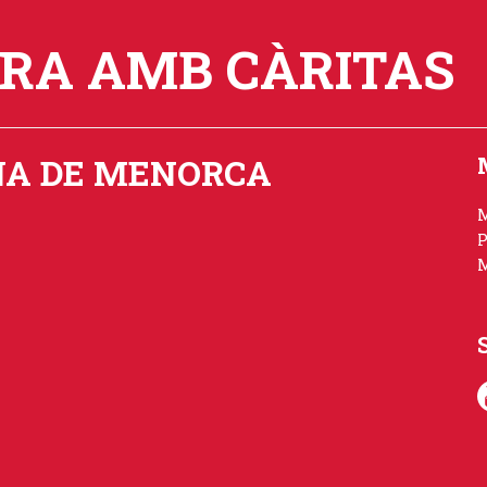
ORA AMB CÀRITAS
NA DE MENORCA
P
M