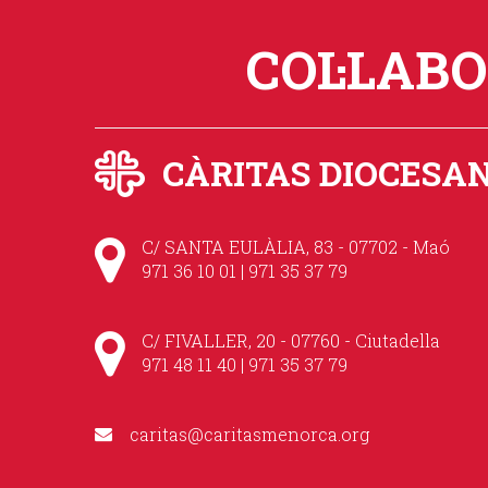
COL·LAB
CÀRITAS DIOCESA
C/ SANTA EULÀLIA, 83 - 07702 - Maó
971 36 10 01 | 971 35 37 79
C/ FIVALLER, 20 - 07760 - Ciutadella
971 48 11 40 | 971 35 37 79
caritas@caritasmenorca.org