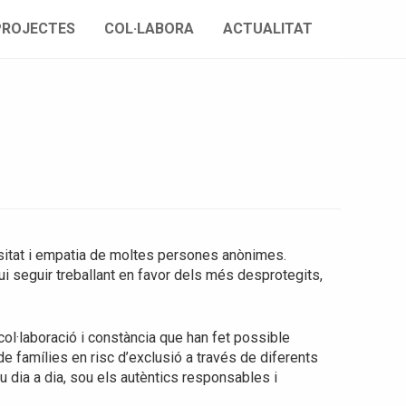
PROJECTES
COL·LABORA
ACTUALITAT
ositat i empatia de moltes persones anònimes.
ui seguir treballant en favor dels més desprotegits,
 col·laboració i constància que han fet possible
s de famílies en risc d’exclusió a través de diferents
dia a dia, sou els autèntics responsables i