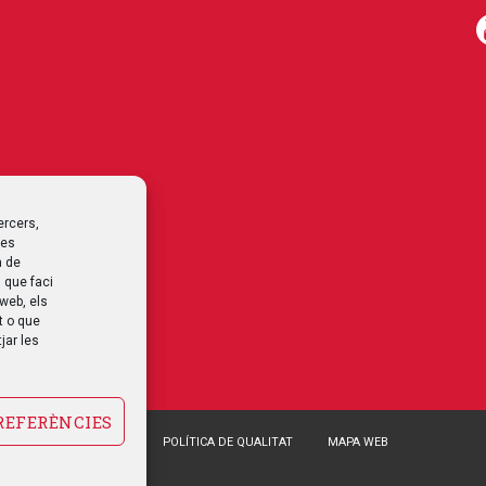
ercers,
les
a de
 que faci
 web, els
t o que
jar les
REFERÈNCIES
POLÍTICA DE COOKIES
POLÍTICA DE QUALITAT
MAPA WEB