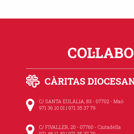
COL·LAB
CÀRITAS DIOCESA
C/ SANTA EULÀLIA, 83 - 07702 - Maó
971 36 10 01 | 971 35 37 79
C/ FIVALLER, 20 - 07760 - Ciutadella
971 48 11 40 | 971 35 37 79