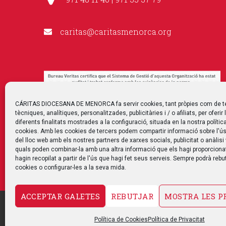
caritas@caritasmenorca.org
CÁRITAS DIOCESANA DE MENORCA fa servir cookies, tant pròpies com de t
tècniques, analítiques, personalitzades, publicitàries i / o afiliats, per oferir 
diferents finalitats mostrades a la configuració, situada en la nostra polític
cookies. Amb les cookies de tercers podem compartir informació sobre l'ús
del lloc web amb els nostres partners de xarxes socials, publicitat o anàlisi
quals poden combinar-la amb una altra informació que els hagi proporciona
hagin recopilat a partir de l'ús que hagi fet seus serveis. Sempre podrà rebut
cookies o configurar-les a la seva mida.
ACCEPTAR GALETES
REBUTJAR
MOSTRA LES P
CONTACTE
AVÍS LEGAL
POLÍTICA DE PRIVACITAT
Política de Cookies
Política de Privacitat
CANAL DE DENÚNCIA