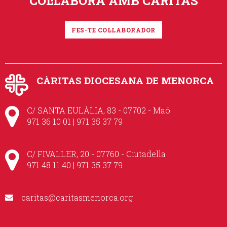
COL·LABORA AMB CÀRITAS
FES-TE COL·LABORADOR
CÀRITAS DIOCESANA DE MENORCA
C/ SANTA EULÀLIA, 83 - 07702 - Maó
971 36 10 01 | 971 35 37 79
C/ FIVALLER, 20 - 07760 - Ciutadella
971 48 11 40 | 971 35 37 79
caritas@caritasmenorca.org