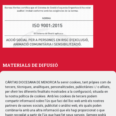
MATERIALS DE DIFUSIÓ
Memòries
Publicacions
CÁRITAS DIOCESANA DE MENORCA fa servir cookies, tant pròpies com de
tercers, tècniques, analítiques, personalitzades, publicitàries i / o afiliats,
Multimedia
per oferir les diferents finalitats mostrades a la configuració, situada en
la nostra política de cookies. Amb les cookies de tercers podem
compartir informació sobre l'ús que faci del lloc web amb els nostres
SEGUEIX-NOS
partners de xarxes socials, publicitat o anàlisi web, els quals poden
combinar-la amb una altra informació que els hagi proporcionat o que
hagin recopilat a partir de l'ús que hagi fet seus serveis. Sempre podrà