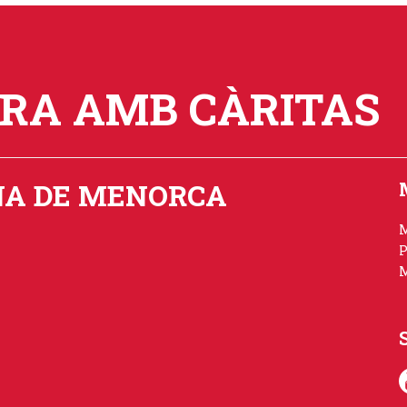
ORA AMB CÀRITAS
NA DE MENORCA
P
M