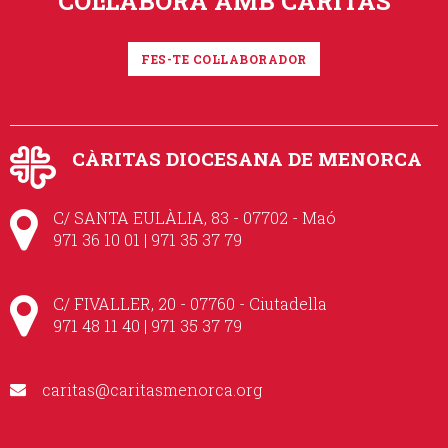
COL·LABORA AMB CÀRITAS
FES-TE COL·LABORADOR
CÀRITAS DIOCESANA DE MENORCA
C/ SANTA EULÀLIA, 83 - 07702 - Maó
971 36 10 01 | 971 35 37 79
C/ FIVALLER, 20 - 07760 - Ciutadella
971 48 11 40 | 971 35 37 79
caritas@caritasmenorca.org