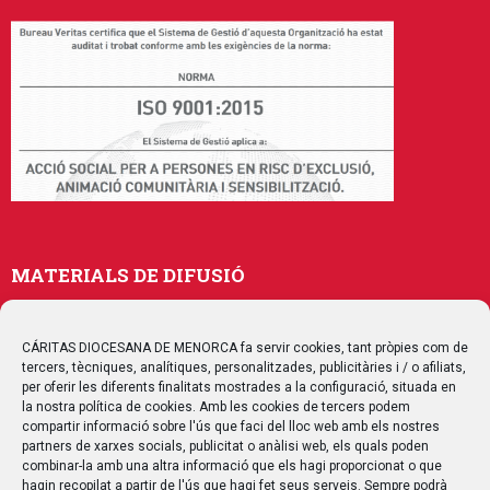
MATERIALS DE DIFUSIÓ
Memòries
Publicacions
CÁRITAS DIOCESANA DE MENORCA fa servir cookies, tant pròpies com de
tercers, tècniques, analítiques, personalitzades, publicitàries i / o afiliats,
Multimedia
per oferir les diferents finalitats mostrades a la configuració, situada en
la nostra política de cookies. Amb les cookies de tercers podem
compartir informació sobre l'ús que faci del lloc web amb els nostres
SEGUEIX-NOS
partners de xarxes socials, publicitat o anàlisi web, els quals poden
combinar-la amb una altra informació que els hagi proporcionat o que
hagin recopilat a partir de l'ús que hagi fet seus serveis. Sempre podrà