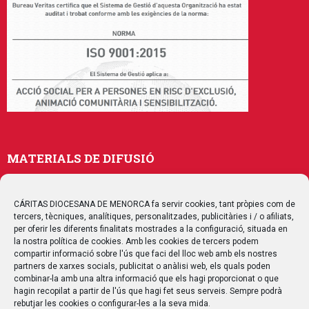
MATERIALS DE DIFUSIÓ
Memòries
Publicacions
CÁRITAS DIOCESANA DE MENORCA fa servir cookies, tant pròpies com de
tercers, tècniques, analítiques, personalitzades, publicitàries i / o afiliats,
Multimedia
per oferir les diferents finalitats mostrades a la configuració, situada en
la nostra política de cookies. Amb les cookies de tercers podem
compartir informació sobre l'ús que faci del lloc web amb els nostres
SEGUEIX-NOS
partners de xarxes socials, publicitat o anàlisi web, els quals poden
combinar-la amb una altra informació que els hagi proporcionat o que
hagin recopilat a partir de l'ús que hagi fet seus serveis. Sempre podrà
rebutjar les cookies o configurar-les a la seva mida.