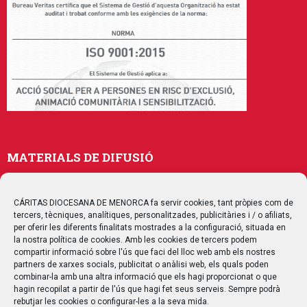
MATERIALS DE DIFUSIÓ
Memòries
Publicacions
CÁRITAS DIOCESANA DE MENORCA fa servir cookies, tant pròpies com de
tercers, tècniques, analítiques, personalitzades, publicitàries i / o afiliats,
Multimedia
per oferir les diferents finalitats mostrades a la configuració, situada en
la nostra política de cookies. Amb les cookies de tercers podem
compartir informació sobre l'ús que faci del lloc web amb els nostres
SEGUEIX-NOS
partners de xarxes socials, publicitat o anàlisi web, els quals poden
combinar-la amb una altra informació que els hagi proporcionat o que
hagin recopilat a partir de l'ús que hagi fet seus serveis. Sempre podrà
rebutjar les cookies o configurar-les a la seva mida.