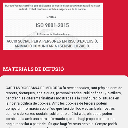
MATERIALS DE DIFUSIÓ
Memòries
Publicacions
CÁRITAS DIOCESANA DE MENORCA fa servir cookies, tant pròpies com de
tercers, tècniques, analítiques, personalitzades, publicitàries i / o afiliats,
Multimedia
per oferir les diferents finalitats mostrades a la configuració, situada en
la nostra política de cookies. Amb les cookies de tercers podem
compartir informació sobre l'ús que faci del lloc web amb els nostres
SEGUEIX-NOS
partners de xarxes socials, publicitat o anàlisi web, els quals poden
combinar-la amb una altra informació que els hagi proporcionat o que
hagin recopilat a partir de l'ús que hagi fet seus serveis. Sempre podrà