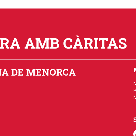
ORA AMB CÀRITAS
NA DE MENORCA
P
M