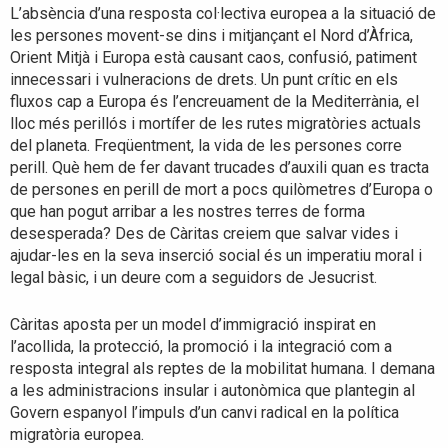
L’absència d’una resposta col·lectiva europea a la situació de
les persones movent-se dins i mitjançant el Nord d’Àfrica,
Orient Mitjà i Europa està causant caos, confusió, patiment
innecessari i vulneracions de drets. Un punt crític en els
fluxos cap a Europa és l’encreuament de la Mediterrània, el
lloc més perillós i mortífer de les rutes migratòries actuals
del planeta. Freqüentment, la vida de les persones corre
perill. Què hem de fer davant trucades d’auxili quan es tracta
de persones en perill de mort a pocs quilòmetres d’Europa o
que han pogut arribar a les nostres terres de forma
desesperada? Des de Càritas creiem que salvar vides i
ajudar-les en la seva inserció social és un imperatiu moral i
legal bàsic, i un deure com a seguidors de Jesucrist.
Càritas aposta per un model d’immigració inspirat en
l’acollida, la protecció, la promoció i la integració com a
resposta integral als reptes de la mobilitat humana. I demana
a les administracions insular i autonòmica que plantegin al
Govern espanyol l’impuls d’un canvi radical en la política
migratòria europea.