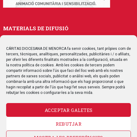
MATERIALS DE DIFUSIÓ
Memòries
Publicacions
CÁRITAS DIOCESANA DE MENORCA fa servir cookies, tant pròpies com de
tercers, tècniques, analítiques, personalitzades, publicitàries i / o afiliats,
Multimedia
per oferir les diferents finalitats mostrades a la configuració, situada en
la nostra política de cookies. Amb les cookies de tercers podem
compartir informació sobre l'ús que faci del lloc web amb els nostres
SEGUEIX-NOS
partners de xarxes socials, publicitat o anàlisi web, els quals poden
combinar-la amb una altra informació que els hagi proporcionat o que
hagin recopilat a partir de l'ús que hagi fet seus serveis. Sempre podrà
rebutjar les cookies o configurar-les a la seva mida.
CONTACTE
ACCEPTAR GALETES
REBUTJAR
AVÍS LEGAL
POLÍTICA DE PRIVACITAT
POLÍTICA DE COOKIES
POLÍTICA DE QUALITAT
MAPA WEB
CANAL DE DENÚNCIA