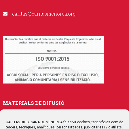
caritas@caritasmenorca.org
MATERIALS DE DIFUSIÓ
Memòries
Publicacions
CÁRITAS DIOCESANA DE MENORCA fa servir cookies, tant pròpies com de
tercers, tècniques, analítiques, personalitzades, publicitàries i / o afiliats,
Multimedia