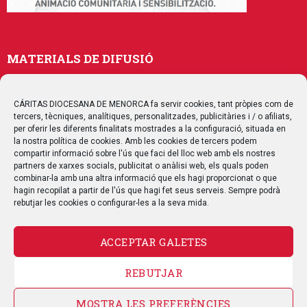
MATERIALS DE DIFUSIÓ
Memòries
Publicacions
CÁRITAS DIOCESANA DE MENORCA fa servir cookies, tant pròpies com de
tercers, tècniques, analítiques, personalitzades, publicitàries i / o afiliats,
Multimedia
per oferir les diferents finalitats mostrades a la configuració, situada en
la nostra política de cookies. Amb les cookies de tercers podem
compartir informació sobre l'ús que faci del lloc web amb els nostres
SEGUEIX-NOS
partners de xarxes socials, publicitat o anàlisi web, els quals poden
combinar-la amb una altra informació que els hagi proporcionat o que
hagin recopilat a partir de l'ús que hagi fet seus serveis. Sempre podrà
rebutjar les cookies o configurar-les a la seva mida.
ACCEPTAR GALETES
CONTACTE
REBUTJAR
AVÍS LEGAL
POLÍTICA DE PRIVACITAT
POLÍTICA DE COOKIES
MOSTRA LES PREFERÈNCIES
POLÍTICA DE QUALITAT
MAPA WEB
CANAL DE DENÚNCIA