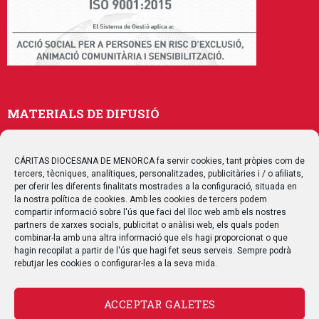
MATERIALS DE DIFUSIÓ
Memòries
Publicacions
CÁRITAS DIOCESANA DE MENORCA fa servir cookies, tant pròpies com de
tercers, tècniques, analítiques, personalitzades, publicitàries i / o afiliats,
Multimedia
per oferir les diferents finalitats mostrades a la configuració, situada en
la nostra política de cookies. Amb les cookies de tercers podem
compartir informació sobre l'ús que faci del lloc web amb els nostres
SEGUEIX-NOS
partners de xarxes socials, publicitat o anàlisi web, els quals poden
combinar-la amb una altra informació que els hagi proporcionat o que
hagin recopilat a partir de l'ús que hagi fet seus serveis. Sempre podrà
rebutjar les cookies o configurar-les a la seva mida.
ACCEPTAR GALETES
CONTACTE