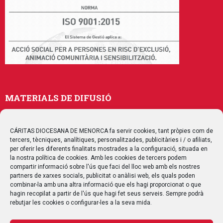
MATERIALS DE DIFUSIÓ
Memòries
Publicacions
CÁRITAS DIOCESANA DE MENORCA fa servir cookies, tant pròpies com de
tercers, tècniques, analítiques, personalitzades, publicitàries i / o afiliats,
Multimedia
per oferir les diferents finalitats mostrades a la configuració, situada en
la nostra política de cookies. Amb les cookies de tercers podem
compartir informació sobre l'ús que faci del lloc web amb els nostres
SEGUEIX-NOS
partners de xarxes socials, publicitat o anàlisi web, els quals poden
combinar-la amb una altra informació que els hagi proporcionat o que
hagin recopilat a partir de l'ús que hagi fet seus serveis. Sempre podrà
rebutjar les cookies o configurar-les a la seva mida.