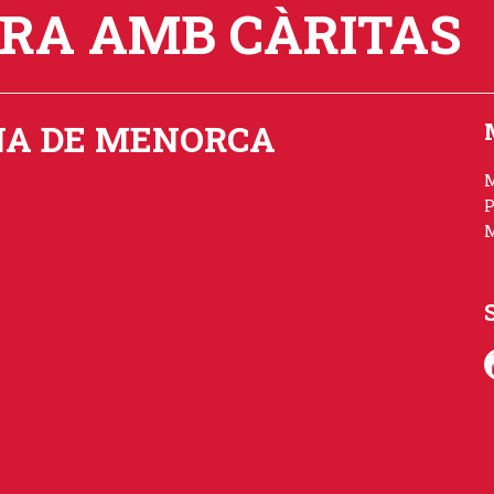
ORA AMB CÀRITAS
NA DE MENORCA
P
M