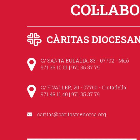
COL·LAB
CÀRITAS DIOCESA
C/ SANTA EULÀLIA, 83 - 07702 - Maó
971 36 10 01 | 971 35 37 79
C/ FIVALLER, 20 - 07760 - Ciutadella
971 48 11 40 | 971 35 37 79
caritas@caritasmenorca.org