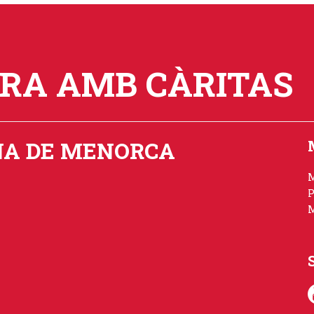
ORA AMB CÀRITAS
NA DE MENORCA
P
M