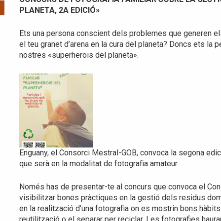
PLANETA, 2A EDICIÓ»
Ets una persona conscient dels problemes que generen el
el teu granet d’arena en la cura del planeta? Doncs ets la 
nostres «superherois del planeta».
Enguany, el Consorci Mestral-GOB, convoca la segona edici
que serà en la modalitat de fotografia amateur.
Només has de presentar-te al concurs que convoca el Consor
visibilitzar bones pràctiques en la gestió dels residus do
en la realització d’una fotografia on es mostrin bons hàbits
reutilització o el separar per reciclar. Les fotografies haura