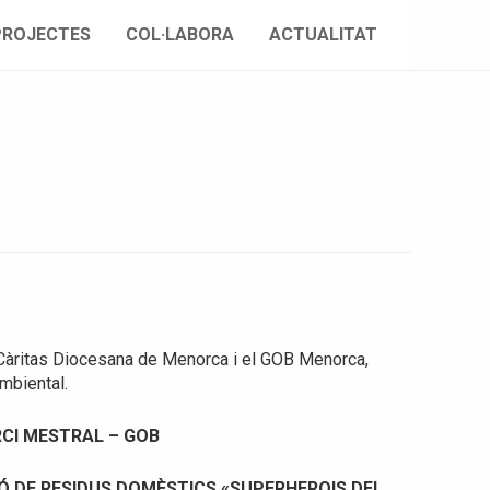
PROJECTES
COL·LABORA
ACTUALITAT
 Càritas Diocesana de Menorca i el GOB Menorca,
mbiental.
CI MESTRAL – GOB
Ó DE RESIDUS DOMÈSTICS «SUPERHEROIS DEL