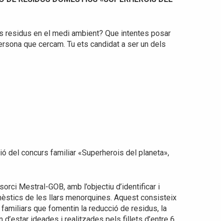
s residus en el medi ambient? Que intentes posar
persona que cercam. Tu ets candidat a ser un dels
ó del concurs familiar «Superherois del planeta»,
ci Mestral-GOB, amb l’objectiu d’identificar i
mèstics de les llars menorquines. Aquest consisteix
 familiars que fomentin la reducció de residus, la
n d’estar ideades i realitzades pels fillets d’entre 6