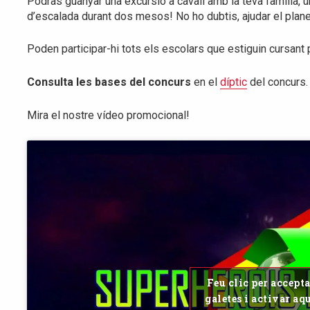
Podràs guanyar una excursió a cavall amb la teva família, 
d’escalada durant dos mesos! No ho dubtis, ajudar el plane
Poden participar-hi tots els escolars que estiguin cursant
Consulta les bases del concurs
en el
díptic
del concurs.
Mira el nostre vídeo promocional!
Feu clic per accept
galetes i activar aq