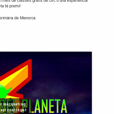
un mes de classes gratis de circ o una experiència
ta té premi!
 primària de Menorca.
ar màrqueting
uest contingut