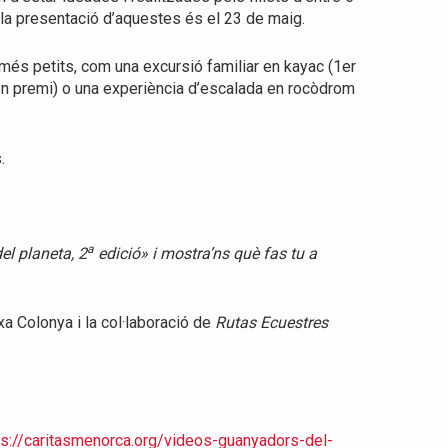
 a la presentació d’aquestes és el 23 de maig.
més petits, com una excursió familiar en kayac (1er
2on premi) o una experiència d’escalada en rocòdrom
.
a
el planeta, 2
edició» i mostra’ns què fas tu a
a Colonya i la col·laboració de
Rutas Ecuestres
ps://caritasmenorca.org/videos-guanyadors-del-