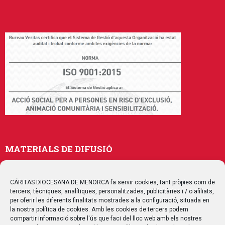
MATERIALS DE DIFUSIÓ
Memòries
Publicacions
CÁRITAS DIOCESANA DE MENORCA fa servir cookies, tant pròpies com de
tercers, tècniques, analítiques, personalitzades, publicitàries i / o afiliats,
Multimedia
per oferir les diferents finalitats mostrades a la configuració, situada en
la nostra política de cookies. Amb les cookies de tercers podem
compartir informació sobre l'ús que faci del lloc web amb els nostres