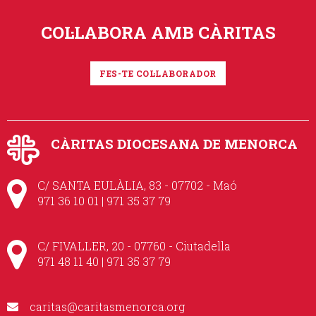
COL·LABORA AMB CÀRITAS
FES-TE COL·LABORADOR
CÀRITAS DIOCESANA DE MENORCA
C/ SANTA EULÀLIA, 83 - 07702 - Maó
971 36 10 01 | 971 35 37 79
C/ FIVALLER, 20 - 07760 - Ciutadella
971 48 11 40 | 971 35 37 79
caritas@caritasmenorca.org