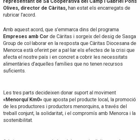
representant de Sa Cooperativa del Camp i Gabriel Pons
Olives, director de Càritas,
han estat els encarregats de
rubricar l’acord.
Amb aquest acord, que s’emmarca dins del programa
Empreses amb Cor
de Càritas i sorgeix del desig de Sasga
Group de col·laborar en la resposta que Càritas Diocesana de
Menorca està oferint per a pal·liar els efectes de la crisi que
afecta el nostre país i en concret a cobrir les necessitats
alimentàries d’aquelles famílies que no tenen recursos
suficients.
Les tres parts decideixen donar suport al moviment
«Menorquí Km0»
que aposta pel producte local, la promoció
de les productores i productors menorquins, a través del
treball conjunt, la solidaritat, i el compromís amb Menorca i la
sostenibilitat.