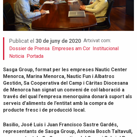
Artxivat com:
Publicat el
30 de juny de 2020
Dossier de Prensa
Empreses am Cor
Institucional
Noticia
Portada
Sasga Group, format per les empreses Nautic Center
Menorca, Marina Menorca
, Nautic Fun i Albatros
Gestión, Sa Cooperativa del Camp i Càritas Diocesana
de Menorca han signat un conveni de col·laboració a
través del qual l’empresa menorquina donarà suport als
serveis d’aliments de l’entitat amb la compra de
producte fresc i de producció local.
Basilio
, José Luis i Juan Francisco Sastre Gardés,
representants de Sasga Group, Antonia Bosch Taltavull,