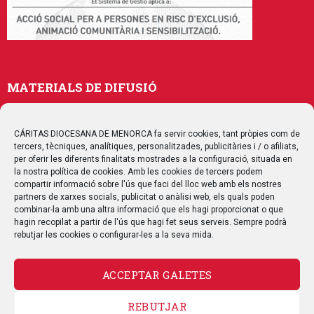
MATERIALS DE DIFUSIÓ
Memòries
Publicacions
CÁRITAS DIOCESANA DE MENORCA fa servir cookies, tant pròpies com de
tercers, tècniques, analítiques, personalitzades, publicitàries i / o afiliats,
Multimedia
per oferir les diferents finalitats mostrades a la configuració, situada en
la nostra política de cookies. Amb les cookies de tercers podem
compartir informació sobre l'ús que faci del lloc web amb els nostres
SEGUEIX-NOS
partners de xarxes socials, publicitat o anàlisi web, els quals poden
combinar-la amb una altra informació que els hagi proporcionat o que
hagin recopilat a partir de l'ús que hagi fet seus serveis. Sempre podrà
rebutjar les cookies o configurar-les a la seva mida.
CONTACTE
ACCEPTAR GALETES
REBUTJAR
AVÍS LEGAL
POLÍTICA DE PRIVACITAT
POLÍTICA DE COOKIES