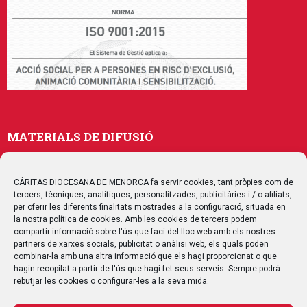
MATERIALS DE DIFUSIÓ
Memòries
Publicacions
CÁRITAS DIOCESANA DE MENORCA fa servir cookies, tant pròpies com de
tercers, tècniques, analítiques, personalitzades, publicitàries i / o afiliats,
Multimedia
per oferir les diferents finalitats mostrades a la configuració, situada en
la nostra política de cookies. Amb les cookies de tercers podem
compartir informació sobre l'ús que faci del lloc web amb els nostres
SEGUEIX-NOS
partners de xarxes socials, publicitat o anàlisi web, els quals poden
combinar-la amb una altra informació que els hagi proporcionat o que
hagin recopilat a partir de l'ús que hagi fet seus serveis. Sempre podrà
rebutjar les cookies o configurar-les a la seva mida.