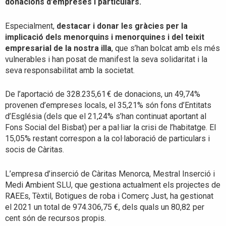
donacions d’empreses i particulars.
Especialment,
destacar i donar les gràcies per la
implicació dels menorquins i menorquines i del teixit
empresarial de la nostra illa
, que s’han bolcat amb els més
vulnerables i han posat de manifest la seva solidaritat i la
seva responsabilitat amb la societat.
De l’aportació de 328.235,61 € de donacions, un 49,74%
provenen d’empreses locals, el 35,21% són fons d’Entitats
d’Església (dels que el 21,24% s’han continuat aportant al
Fons Social del Bisbat) per a pal·liar la crisi de l’habitatge. El
15,05% restant correspon a la col·laboració de particulars i
socis de Càritas.
L’empresa d’inserció de Càritas Menorca, Mestral Inserció i
Medi Ambient SLU, que gestiona actualment els projectes de
RAEEs, Tèxtil, Botigues de roba i Comerç Just, ha gestionat
el 2021 un total de 974.306,75 €, dels quals un 80,82 per
cent són de recursos propis.