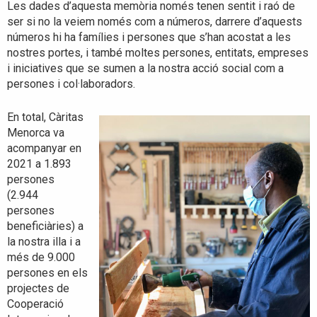
Les dades d’aquesta memòria només tenen sentit i raó de
ser si no la veiem només com a números, darrere d’aquests
números hi ha famílies i persones que s’han acostat a les
nostres portes, i també moltes persones, entitats, empreses
i iniciatives que se sumen a la nostra acció social com a
persones i col·laboradors.
En total, Càritas
Menorca va
acompanyar en
2021 a 1.893
persones
(2.944
persones
beneficiàries) a
la nostra illa i a
més de 9.000
persones en els
projectes de
Cooperació