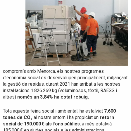
compromís amb Menorca, els nostres programes
d’economia social es desenvolupen principalment, mitjançant
la gestió de residus, durant 2021 han arribat a les nostres
instal·lacions 1.826.269 kg (voluminosos, tèxtil, RAESS i
altres)
només un 3,84% ha estat rebuig.
Tota aquesta feina social i ambiental, ha estalviat
7.600
tones de CO₂
al nostre entorn i ha propiciat un
retorn
social de 190.000 € als fons públics
, a més estalvià
185.000 € en ajudes socials a les administracions.