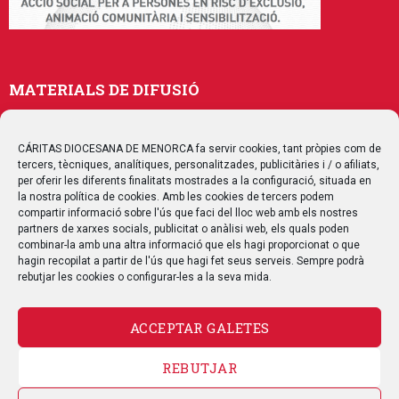
MATERIALS DE DIFUSIÓ
Memòries
Publicacions
CÁRITAS DIOCESANA DE MENORCA fa servir cookies, tant pròpies com de
tercers, tècniques, analítiques, personalitzades, publicitàries i / o afiliats,
Multimedia
per oferir les diferents finalitats mostrades a la configuració, situada en
la nostra política de cookies. Amb les cookies de tercers podem
compartir informació sobre l'ús que faci del lloc web amb els nostres
SEGUEIX-NOS
partners de xarxes socials, publicitat o anàlisi web, els quals poden
combinar-la amb una altra informació que els hagi proporcionat o que
hagin recopilat a partir de l'ús que hagi fet seus serveis. Sempre podrà
rebutjar les cookies o configurar-les a la seva mida.
CONTACTE
ACCEPTAR GALETES
REBUTJAR
AVÍS LEGAL
POLÍTICA DE PRIVACITAT
POLÍTICA DE COOKIES