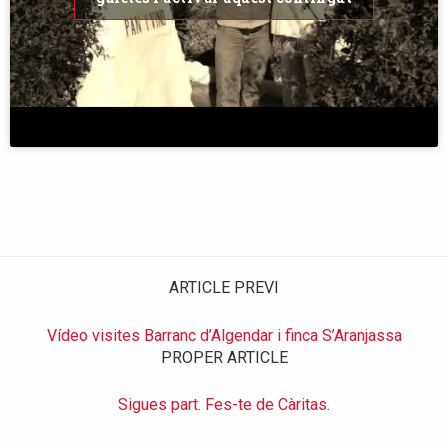
ARTICLE PREVI
Vídeo visites Barranc d’Algendar i finca S’Aranjassa
PROPER ARTICLE
Sigues part. Fes-te de Càritas.