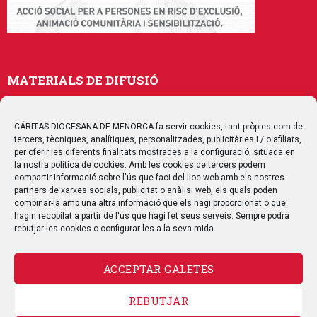
MATERIALS DE DIFUSIÓ
Memòries
Publicacions
CÁRITAS DIOCESANA DE MENORCA fa servir cookies, tant pròpies com de
tercers, tècniques, analítiques, personalitzades, publicitàries i / o afiliats,
Multimedia
per oferir les diferents finalitats mostrades a la configuració, situada en
la nostra política de cookies. Amb les cookies de tercers podem
compartir informació sobre l'ús que faci del lloc web amb els nostres
SEGUEIX-NOS
partners de xarxes socials, publicitat o anàlisi web, els quals poden
combinar-la amb una altra informació que els hagi proporcionat o que
hagin recopilat a partir de l'ús que hagi fet seus serveis. Sempre podrà
rebutjar les cookies o configurar-les a la seva mida.
ACCEPTAR GALETES
CONTACTE
REBUTJAR
AVÍS LEGAL
POLÍTICA DE PRIVACITAT
POLÍTICA DE COOKIES