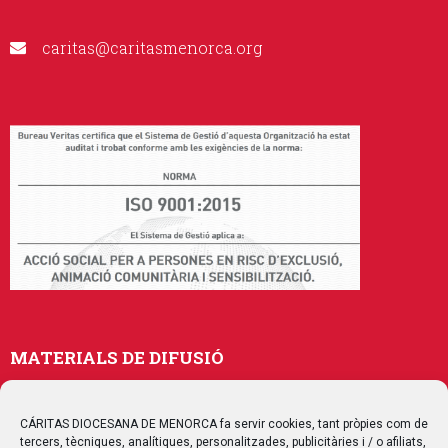
caritas@caritasmenorca.org
MATERIALS DE DIFUSIÓ
Memòries
Publicacions
CÁRITAS DIOCESANA DE MENORCA fa servir cookies, tant pròpies com de
tercers, tècniques, analítiques, personalitzades, publicitàries i / o afiliats,
Multimedia