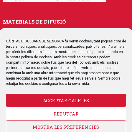
MATERIALS DE DIFUSIÓ
Memòries
Publicacions
CÁRITAS DIOCESANA DE MENORCA fa servir cookies, tant pròpies com de
tercers, tècniques, analítiques, personalitzades, publicitàries i / o afiliats,
Multimedia
per oferir les diferents finalitats mostrades a la configuració, situada en
la nostra política de cookies. Amb les cookies de tercers podem
compartir informació sobre l'ús que faci del lloc web amb els nostres
SEGUEIX-NOS
partners de xarxes socials, publicitat o anàlisi web, els quals poden
combinar-la amb una altra informació que els hagi proporcionat o que
hagin recopilat a partir de l'ús que hagi fet seus serveis. Sempre podrà
rebutjar les cookies o configurar-les a la seva mida.
CONTACTE
ACCEPTAR GALETES
REBUTJAR
AVÍS LEGAL
POLÍTICA DE PRIVACITAT
POLÍTICA DE COOKIES
MOSTRA LES PREFERÈNCIES
POLÍTICA DE QUALITAT
MAPA WEB
CANAL DE DENÚNCIA