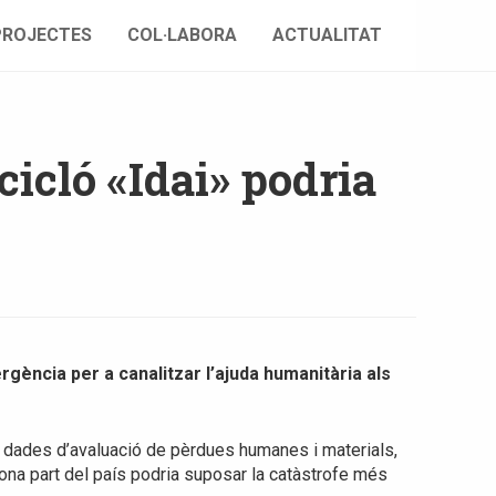
PROJECTES
COL·LABORA
ACTUALITAT
cicló «Idai» podria
ència per a canalitzar l’ajuda humanitària als
s dades d’avaluació de pèrdues humanes i materials,
bona part del país podria suposar la catàstrofe més