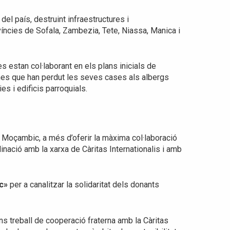
el país, destruint infraestructures i
íncies de Sofala, Zambezia, Tete, Niassa, Manica i
estan col·laborant en els plans inicials de
ones que han perdut les seves cases als albergs
ies i edificis parroquials.
s Moçambic, a més d’oferir la màxima col·laboració
inació amb la xarxa de Càritas Internationalis i amb
c»
per a canalitzar la solidaritat dels donants
ns treball de cooperació fraterna amb la Càritas