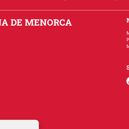
NA DE MENORCA
P
M