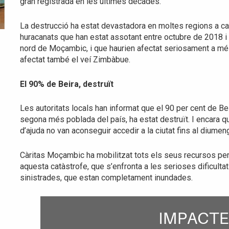
gran registrada en les últimes dècades.
La destrucció ha estat devastadora en moltes regions a cau
huracanats que han estat assotant entre octubre de 2018 i
nord de Moçambic, i que haurien afectat seriosament a més
afectat també el veí Zimbàbue.
El 90% de Beira, destruït
Les autoritats locals han informat que el 90 per cent de Beir
segona més poblada del país, ha estat destruït. I encara que
d’ajuda no van aconseguir accedir a la ciutat fins al diumen
Càritas Moçambic ha mobilitzat tots els seus recursos per
aquesta catàstrofe, que s’enfronta a les serioses dificulta
sinistrades, que estan completament inundades.