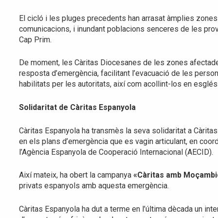
El cicló i les pluges precedents han arrasat àmplies zones d
comunicacions, i inundant poblacions senceres de les prov
Cap Prim.
De moment, les Càritas Diocesanes de les zones afectades 
resposta d’emergència, facilitant l’evacuació de les pers
habilitats per les autoritats, així com acollint-los en esglés
Solidaritat de Càritas Espanyola
Càritas Espanyola ha transmès la seva solidaritat a Càrita
en els plans d’emergència que es vagin articulant, en coord
l’Agència Espanyola de Cooperació Internacional (AECID).
Així mateix, ha obert la campanya
«Càritas amb Moçambi
privats espanyols amb aquesta emergència.
Càritas Espanyola ha dut a terme en l’última dècada un inte