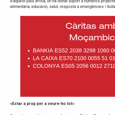
d’aquest país africà, on ha donat suport a números projec
alimentària, educació, salut, resposta a emergències i lluita
«Estar a prop per a veure-ho tot»