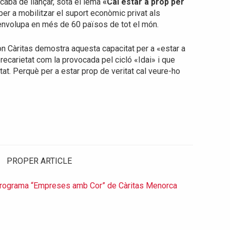
aba de llançar, sota el lema
«Cal estar a prop per
er a mobilitzar el suport econòmic privat als
envolupa en més de 60 països de tot el món.
on Càritas demostra aquesta capacitat per a «estar a
ecarietat com la provocada pel cicló «Idai» i que
itat. Perquè per a estar prop de veritat cal veure-ho
PROPER ARTICLE
programa “Empreses amb Cor” de Càritas Menorca