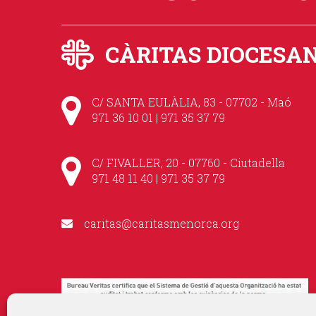
CÀRITAS DIOCESA
C/ SANTA EULÀLIA, 83 - 07702 - Maó
971 36 10 01 | 971 35 37 79
C/ FIVALLER, 20 - 07760 - Ciutadella
971 48 11 40 | 971 35 37 79
caritas@caritasmenorca.org