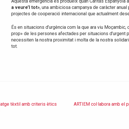
Aquesta emergència es produeix quan Càritas Espanyola ac
a veure’l tot»
, una ambiciosa campanya de caràcter anual p
projectes de cooperació internacional que actualment des
És en situacions d’urgència com la que ara viu Moçambic, 
prop» de les persones afectades per situacions d’urgent pr
necessiten la nostra proximitat i molta de la nostra solidar
tot.
tge tèxtil amb criteris ètics
ARTIEM col·labora amb el 
s