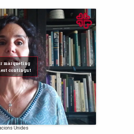
ar màrqueting
uest contingut
acions Unides