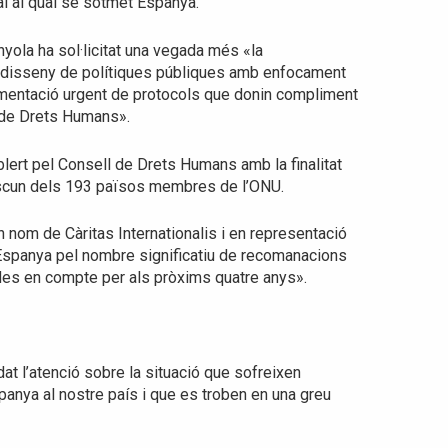
l al qual se sotmet Espanya.
nyola ha sol·licitat una vegada més «la
l disseny de polítiques públiques amb enfocament
ementació urgent de protocols que donin compliment
 de Drets Humans».
ert pel Consell de Drets Humans amb la finalitat
dascun dels 193 països membres de l’ONU.
 nom de Càritas Internationalis i en representació
 Espanya pel nombre significatiu de recomanacions
des en compte per als pròxims quatre anys».
dat l’atenció sobre la situació que sofreixen
panya al nostre país i que es troben en una greu