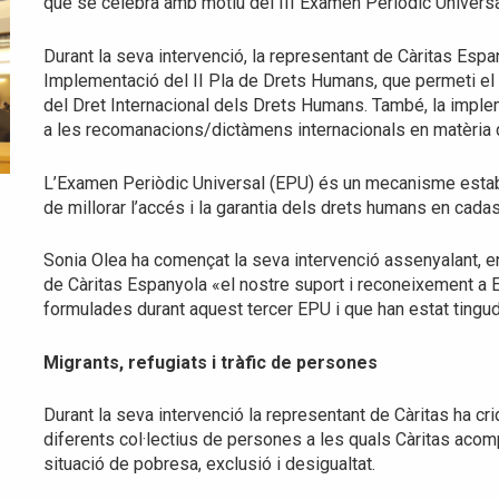
que se celebra amb motiu del III Examen Periòdic Universa
Durant la seva intervenció, la representant de Càritas Espa
Implementació del II Pla de Drets Humans, que permeti e
del Dret Internacional dels Drets Humans. També, la impl
a les recomanacions/dictàmens internacionals en matèria
L’Examen Periòdic Universal (EPU) és un mecanisme establ
de millorar l’accés i la garantia dels drets humans en ca
Sonia Olea ha començat la seva intervenció assenyalant, en
de Càritas Espanyola «el nostre suport i reconeixement a
formulades durant aquest tercer EPU i que han estat tingu
Migrants, refugiats i tràfic de persones
Durant la seva intervenció la representant de Càritas ha cri
diferents col·lectius de persones a les quals Càritas acom
situació de pobresa, exclusió i desigualtat.