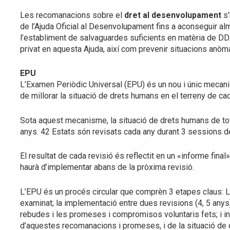
Les recomanacions sobre el
dret al desenvolupament
s
de l’Ajuda Oficial al Desenvolupament fins a aconseguir a
l’establiment de salvaguardes suficients en matèria de DD
privat en aquesta Ajuda, així com prevenir situacions anò
EPU
L’Examen Periòdic Universal (EPU) és un nou i únic mecani
de millorar la situació de drets humans en el terreny de
Sota aquest mecanisme, la situació de drets humans de t
anys. 42 Estats són revisats cada any durant 3 sessions de
El resultat de cada revisió és reflectit en un «informe fina
haurà d’implementar abans de la pròxima revisió.
L’EPU és un procés circular que comprèn 3 etapes claus: L
examinat; la implementació entre dues revisions (4, 5 anys
rebudes i les promeses i compromisos voluntaris fets; i i
d’aquestes recomanacions i promeses, i de la situació de d