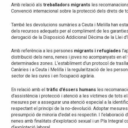
Amb relació als
treballadors migrants
les recomanacions 
Convenció internacional sobre la protecció dels drets de to
També les devolucions sumàries a Ceuta i Melilla han esta
dels recursos adequats per al compliment de les garantie
derogació de la Disposició Addicional Dècima de la Llei d’
Amb referència a les persones
migrants i refugiades
l’a
distribució dels nens, nenes i joves no acompanyats en el ter
determinades zones. L’establiment d’un protocol de traslla
Canàries i a Ceuta i Melilla i la regularització de les pers
sector de les cures i en l’ocupació agrària.
En relació amb el
tràfic d’éssers humans
les recomanacion
d’assistència i protecció i atenció a les víctimes de tots el
mesures per a assegurar una atenció especial a la identific
respectant el principi de la no-devolució. Adoptar mesures p
presumpció de minoria d’edat es respectin. I l’elaboració d’un
nenes amb finalitats d’explotació sexual i un Pla Integral con
d’explotació laboral.