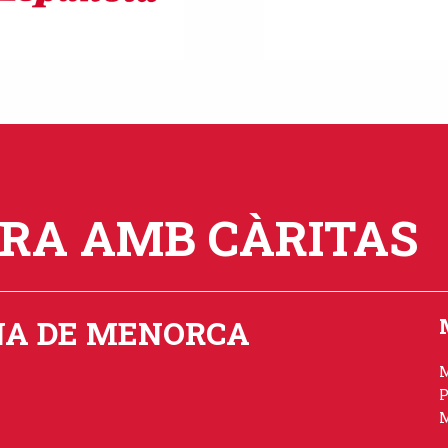
ORA AMB CÀRITAS
NA DE MENORCA
P
M