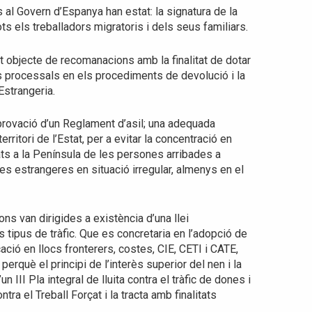
al Govern d’Espanya han estat: la signatura de la
ts els treballadors migratoris i dels seus familiars.
t objecte de recomanacions amb la finalitat de dotar
s processals en els procediments de devolució i la
Estrangeria.
provació d’un Reglament d’asil; una adequada
ritori de l’Estat, per a evitar la concentració en
ts a la Península de les persones arribades a
ones estrangeres en situació irregular, almenys en el
s van dirigides a existència d’una llei
s tipus de tràfic. Que es concretaria en l’adopció de
ació en llocs fronterers, costes, CIE, CETI i CATE,
erquè el principi de l’interès superior del nen i la
 III Pla integral de lluita contra el tràfic de dones i
tra el Treball Forçat i la tracta amb finalitats