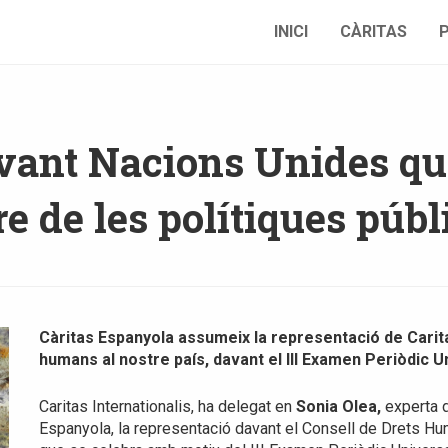
INICI
CÀRITAS
avant Nacions Unides qu
re de les polítiques púb
Càritas Espanyola assumeix la representació de Caritas
humans al nostre país, davant el III Examen Periòdic U
Caritas Internationalis, ha delegat en
Sonia Olea,
experta d
Espanyola, la representació davant el Consell de Drets H