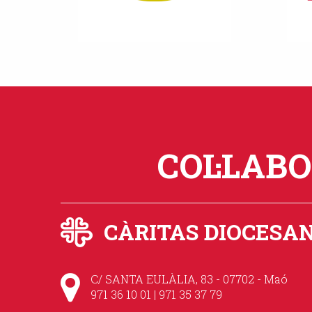
COL·LAB
CÀRITAS DIOCESA
C/ SANTA EULÀLIA, 83 - 07702 - Maó
971 36 10 01 | 971 35 37 79