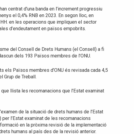
’han centrat d’una banda en l’increment progressiu
lmenys el 0,4% RNB en 2023. En segon lloc, en
.HH. en les operacions que impliquen el sector
males d’endeutament en països empobrits.
sme del Consell de Drets Humans (el Consell) a fi
 cadascun dels 193 Països membres de l’ONU.
ots els Països membres d’ONU és revisada cada 4,5
l Grup de Treball.
l» que llista les recomanacions que l’Estat examinat
’examen de la situació de drets humans de l’Estat
) per l’Estat examinat de les recomanacions
nformació en la pròxima revisió de la implementació
rets humans al país des de la revisió anterior.