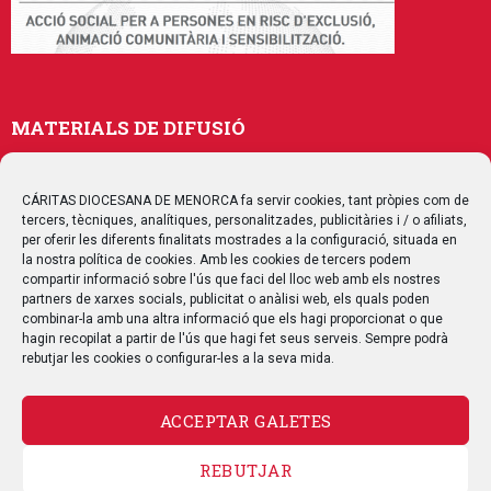
MATERIALS DE DIFUSIÓ
Memòries
Publicacions
CÁRITAS DIOCESANA DE MENORCA fa servir cookies, tant pròpies com de
tercers, tècniques, analítiques, personalitzades, publicitàries i / o afiliats,
Multimedia
per oferir les diferents finalitats mostrades a la configuració, situada en
la nostra política de cookies. Amb les cookies de tercers podem
compartir informació sobre l'ús que faci del lloc web amb els nostres
SEGUEIX-NOS
partners de xarxes socials, publicitat o anàlisi web, els quals poden
combinar-la amb una altra informació que els hagi proporcionat o que
hagin recopilat a partir de l'ús que hagi fet seus serveis. Sempre podrà
rebutjar les cookies o configurar-les a la seva mida.
CONTACTE
ACCEPTAR GALETES
REBUTJAR
AVÍS LEGAL
POLÍTICA DE PRIVACITAT
POLÍTICA DE COOKIES