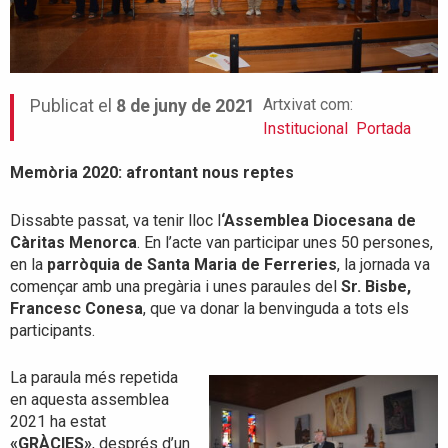
Artxivat com:
Publicat el
8 de juny de 2021
Institucional
Portada
Memòria 2020: afrontant nous reptes
Dissabte passat, va tenir lloc l
‘Assemblea Diocesana de
Càritas Menorca
. En l’acte van participar unes 50 persones,
en la
parròquia de Santa Maria de Ferreries
, la jornada va
començar amb una pregària i unes paraules del
Sr. Bisbe,
Francesc Conesa
, que va donar la benvinguda a tots els
participants.
La paraula més repetida
en aquesta assemblea
2021 ha estat
«GRÀCIES»
, després d’un