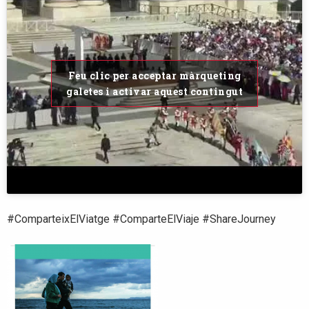
Feu clic per acceptar màrqueting
galetes i activar aquest contingut
#ComparteixElViatge #ComparteElViaje #ShareJourney