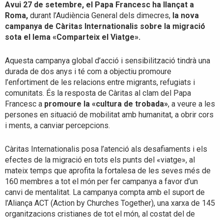
Avui 27 de setembre, el Papa Francesc ha llançat a
Roma,
durant l’Audiència General dels dimecres,
la nova
campanya de Càritas Internationalis sobre la migració
sota el lema «Comparteix el Viatge».
Aquesta campanya global d’acció i sensibilització tindrà una
durada de dos anys i té com a objectiu promoure
l’enfortiment de les relacions entre migrants, refugiats i
comunitats. És la resposta de Càritas al clam del Papa
Francesc a
promoure la «cultura de trobada»
, a veure a les
persones en situació de mobilitat amb humanitat, a obrir cors
i ments, a canviar percepcions.
Càritas Internationalis posa l’atenció als desafiaments i els
efectes de la migració en tots els punts del «viatge», al
mateix temps que aprofita la fortalesa de les seves més de
160 membres a tot el món per fer campanya a favor d’un
canvi de mentalitat. La campanya compta amb el suport de
l’Aliança ACT (Action by Churches Together), una xarxa de 145
organitzacions cristianes de tot el món, al costat del de