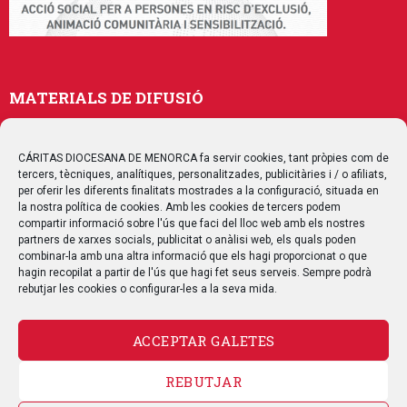
MATERIALS DE DIFUSIÓ
Memòries
Publicacions
CÁRITAS DIOCESANA DE MENORCA fa servir cookies, tant pròpies com de
tercers, tècniques, analítiques, personalitzades, publicitàries i / o afiliats,
Multimedia
per oferir les diferents finalitats mostrades a la configuració, situada en
la nostra política de cookies. Amb les cookies de tercers podem
compartir informació sobre l'ús que faci del lloc web amb els nostres
SEGUEIX-NOS
partners de xarxes socials, publicitat o anàlisi web, els quals poden
combinar-la amb una altra informació que els hagi proporcionat o que
hagin recopilat a partir de l'ús que hagi fet seus serveis. Sempre podrà
rebutjar les cookies o configurar-les a la seva mida.
CONTACTE
ACCEPTAR GALETES
REBUTJAR
AVÍS LEGAL
POLÍTICA DE PRIVACITAT
POLÍTICA DE COOKIES