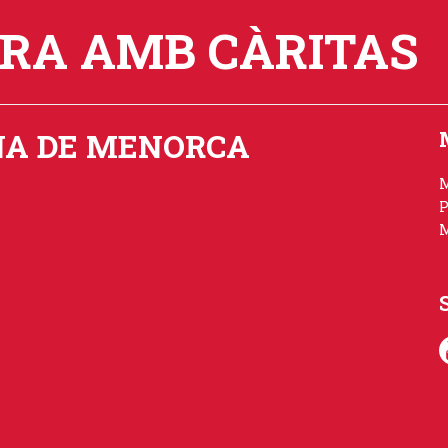
ORA AMB CÀRITAS
NA DE MENORCA
P
M