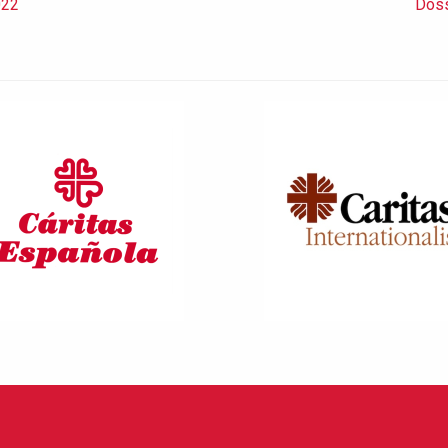
022
Doss