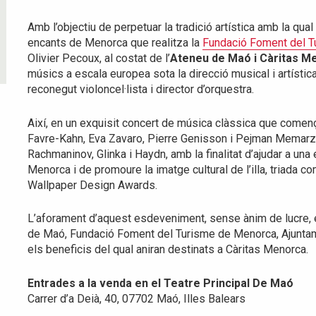
Amb l’objectiu de perpetuar la tradició artística amb la qua
encants de Menorca que realitza la
Fundació Foment del 
Olivier Pecoux, al costat de l’
Ateneu de Maó i Càritas M
músics a escala europea sota la direcció musical i artístic
reconegut violoncel·lista i director d’orquestra.
Així, en un exquisit concert de música clàssica que comen
Favre-Kahn, Eva Zavaro, Pierre Genisson i Pejman Memarz
Rachmaninov, Glinka i Haydn, amb la finalitat d’ajudar a una
Menorca i de promoure la imatge cultural de l’illa, triada c
Wallpaper Design Awards.
L’aforament d’aquest esdeveniment, sense ànim de lucre, 
de Maó, Fundació Foment del Turisme de Menorca, Ajunta
els beneficis del qual aniran destinats a Càritas Menorca.
Entrades a la venda en el Teatre Principal De Maó
Carrer d’a Deià, 40, 07702 Maó, Illes Balears