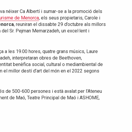
l va néixer Ca Albertí i sumar-se a la promoció dels
Turisme de Menorca
, els seus propietaris, Carole i
enorca
, reuniran el dissabte 29 d’octubre als millors
a del Sr. Pejman Memarzadeh, un excel·lent i
ça a les 19.00 hores, quatre grans músics, Laure
adeh, interpretaran obres de Beethoven,
 entitat benèfica social, cultural o mediambiental de
om el millor destí d’art del món en el 2022 segons
és de 500-600 persones i està avalat per l’Ateneu
ment de Maó, Teatre Principal de Maó i ASHOME,