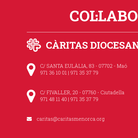
COL·LAB
CÀRITAS DIOCESA
C/ SANTA EULÀLIA, 83 - 07702 - Maó
971 36 10 01 | 971 35 37 79
C/ FIVALLER, 20 - 07760 - Ciutadella
971 48 11 40 | 971 35 37 79
caritas@caritasmenorca.org