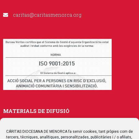
caritas@caritasmenorca.org
MATERIALS DE DIFUSIÓ
Memòries
Publicacions
CÁRITAS DIOCESANA DE MENORCA fa servir cookies, tant pròpies com de
tercers, tècniques, analítiques, personalitzades, publicitàries i / o afiliats,
Multimedia