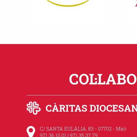
COL·LAB
CÀRITAS DIOCESA
C/ SANTA EULÀLIA, 83 - 07702 - Maó
971 36 10 01 | 971 35 37 79