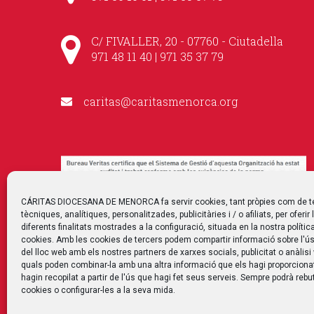
C/ FIVALLER, 20 - 07760 - Ciutadella
971 48 11 40 | 971 35 37 79
caritas@caritasmenorca.org
CÁRITAS DIOCESANA DE MENORCA fa servir cookies, tant pròpies com de t
tècniques, analítiques, personalitzades, publicitàries i / o afiliats, per oferir 
diferents finalitats mostrades a la configuració, situada en la nostra polític
cookies. Amb les cookies de tercers podem compartir informació sobre l'ús
del lloc web amb els nostres partners de xarxes socials, publicitat o anàlisi
quals poden combinar-la amb una altra informació que els hagi proporciona
hagin recopilat a partir de l'ús que hagi fet seus serveis. Sempre podrà rebut
cookies o configurar-les a la seva mida.