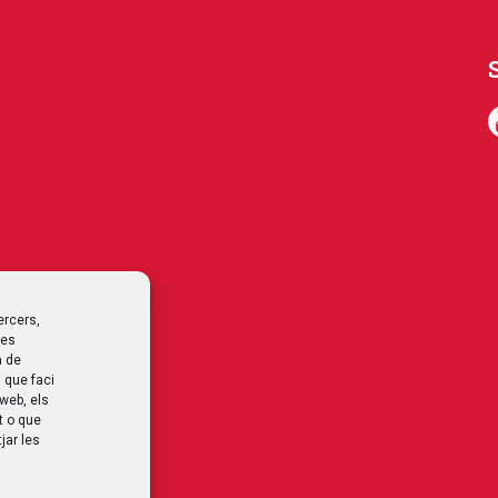
ercers,
les
a de
 que faci
 web, els
t o que
jar les