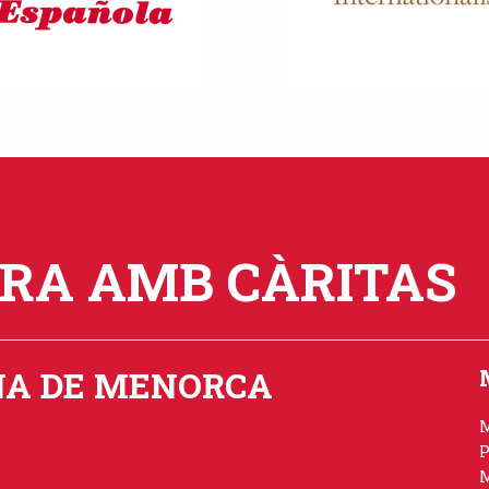
ORA AMB CÀRITAS
NA DE MENORCA
P
M