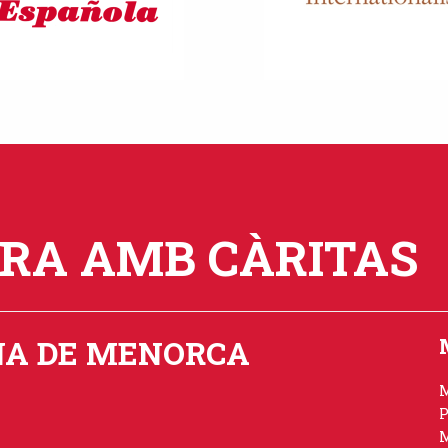
ORA AMB CÀRITAS
NA DE MENORCA
P
M