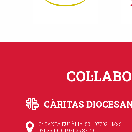
COL·LAB
CÀRITAS DIOCESA
C/ SANTA EULÀLIA, 83 - 07702 - Maó
971 36 10 01 | 971 35 37 79