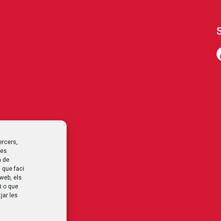
ercers,
les
a de
 que faci
 web, els
t o que
jar les