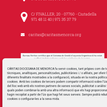
C/ FIVALLER, 20 - 07760 - Ciutadella
971 48 11 40 | 971 35 37 79
caritas@caritasmenorca.org
CÁRITAS DIOCESANA DE MENORCA fa servir cookies, tant pròpies com de t
tècniques, analítiques, personalitzades, publicitàries i / o afiliats, per oferir 
diferents finalitats mostrades a la configuració, situada en la nostra polític
cookies. Amb les cookies de tercers podem compartir informació sobre l'ús
del lloc web amb els nostres partners de xarxes socials, publicitat o anàlisi
quals poden combinar-la amb una altra informació que els hagi proporciona
hagin recopilat a partir de l'ús que hagi fet seus serveis. Sempre podrà rebut
cookies o configurar-les a la seva mida.