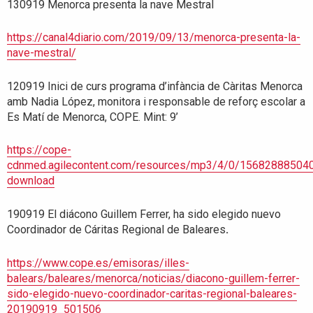
130919 Menorca presenta la nave Mestral
https://canal4diario.com/2019/09/13/menorca-presenta-la-
nave-mestral/
120919 Inici de curs programa d’infància de Càritas Menorca
amb Nadia López, monitora i responsable de reforç escolar a
Es Matí de Menorca, COPE. Mint: 9’
https://cope-
cdnmed.agilecontent.com/resources/mp3/4/0/15682888504
download
190919 El diácono Guillem Ferrer, ha sido elegido nuevo
Coordinador de Cáritas Regional de Baleares
.
https://www.cope.es/emisoras/illes-
balears/baleares/menorca/noticias/diacono-guillem-ferrer-
sido-elegido-nuevo-coordinador-caritas-regional-baleares-
20190919_501506