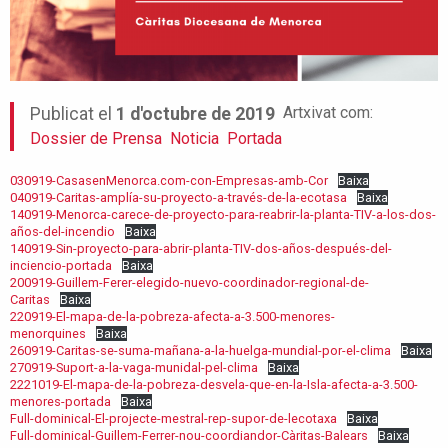
Artxivat com:
Publicat el
1 d'octubre de 2019
Dossier de Prensa
Noticia
Portada
030919-CasasenMenorca.com-con-Empresas-amb-Cor
Baixa
040919-Caritas-amplía-su-proyecto-a-través-de-la-ecotasa
Baixa
140919-Menorca-carece-de-proyecto-para-reabrir-la-planta-TIV-a-los-dos-
años-del-incendio
Baixa
140919-Sin-proyecto-para-abrir-planta-TIV-dos-años-después-del-
inciencio-portada
Baixa
200919-Guillem-Ferer-elegido-nuevo-coordinador-regional-de-
Caritas
Baixa
220919-El-mapa-de-la-pobreza-afecta-a-3.500-menores-
menorquines
Baixa
260919-Caritas-se-suma-mañana-a-la-huelga-mundial-por-el-clima
Baixa
270919-Suport-a-la-vaga-munidal-pel-clima
Baixa
2221019-El-mapa-de-la-pobreza-desvela-que-en-la-Isla-afecta-a-3.500-
menores-portada
Baixa
Full-dominical-El-projecte-mestral-rep-supor-de-lecotaxa
Baixa
Full-dominical-Guillem-Ferrer-nou-coordiandor-Càritas-Balears
Baixa