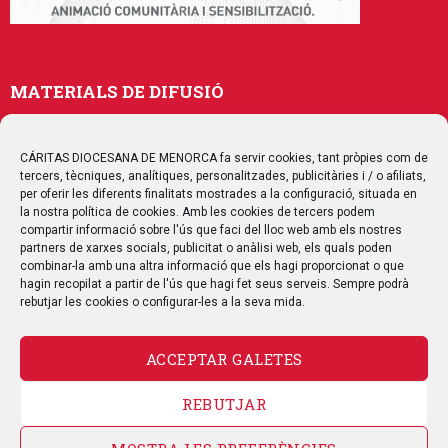
MATERIALS DE DIFUSIÓ
Memòries
Publicacions
CÁRITAS DIOCESANA DE MENORCA fa servir cookies, tant pròpies com de
tercers, tècniques, analítiques, personalitzades, publicitàries i / o afiliats,
Multimedia
per oferir les diferents finalitats mostrades a la configuració, situada en
la nostra política de cookies. Amb les cookies de tercers podem
compartir informació sobre l'ús que faci del lloc web amb els nostres
SEGUEIX-NOS
partners de xarxes socials, publicitat o anàlisi web, els quals poden
combinar-la amb una altra informació que els hagi proporcionat o que
hagin recopilat a partir de l'ús que hagi fet seus serveis. Sempre podrà
rebutjar les cookies o configurar-les a la seva mida.
ACCEPTAR GALETES
CONTACTE
REBUTJAR
AVÍS LEGAL
POLÍTICA DE PRIVACITAT
POLÍTICA DE COOKIES
POLÍTICA DE QUALITAT
MAPA WEB
CANAL DE DENÚNCIA