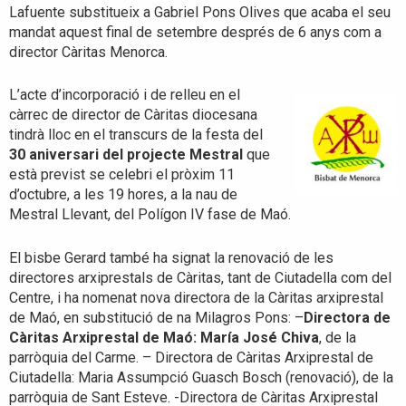
Lafuente substitueix a Gabriel Pons Olives que acaba el seu
mandat aquest final de setembre després de 6 anys com a
director Càritas Menorca.
L’acte d’incorporació i de relleu en el
càrrec de director de Càritas diocesana
tindrà lloc en el transcurs de la festa del
30 aniversari del projecte Mestral
que
està previst se celebri el pròxim 11
d’octubre, a les 19 hores, a la nau de
Mestral Llevant, del Polígon IV fase de Maó.
El bisbe Gerard també ha signat la renovació de les
directores arxiprestals de Càritas, tant de Ciutadella com del
Centre, i ha nomenat nova directora de la Càritas arxiprestal
de Maó, en substitució de na Milagros Pons: –
Directora de
Càritas Arxiprestal de Maó:
María José Chiva
, de la
parròquia del Carme. – Directora de Càritas Arxiprestal de
Ciutadella: Maria Assumpció Guasch Bosch (renovació), de la
parròquia de Sant Esteve. -Directora de Càritas Arxiprestal