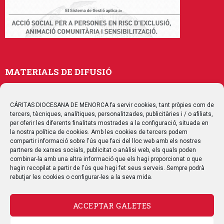
MATERIALS DE DIFUSIÓ
Memòries
Publicacions
CÁRITAS DIOCESANA DE MENORCA fa servir cookies, tant pròpies com de
tercers, tècniques, analítiques, personalitzades, publicitàries i / o afiliats,
Multimedia
per oferir les diferents finalitats mostrades a la configuració, situada en
la nostra política de cookies. Amb les cookies de tercers podem
compartir informació sobre l'ús que faci del lloc web amb els nostres
SEGUEIX-NOS
partners de xarxes socials, publicitat o anàlisi web, els quals poden
combinar-la amb una altra informació que els hagi proporcionat o que
hagin recopilat a partir de l'ús que hagi fet seus serveis. Sempre podrà
rebutjar les cookies o configurar-les a la seva mida.
CONTACTE
ACCEPTAR GALETES