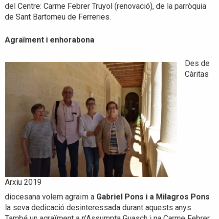
del Centre: Carme Febrer Truyol (renovació), de la parròquia
de Sant Bartomeu de Ferreries.
Agraïment i enhorabona
Des de
Càritas
Arxiu 2019
diocesana volem agraïm a
Gabriel Pons i a Milagros Pons
la seva dedicació desinteressada durant aquests anys.
També un agraïment a n’Assumpta Guasch i na Carme Febrer