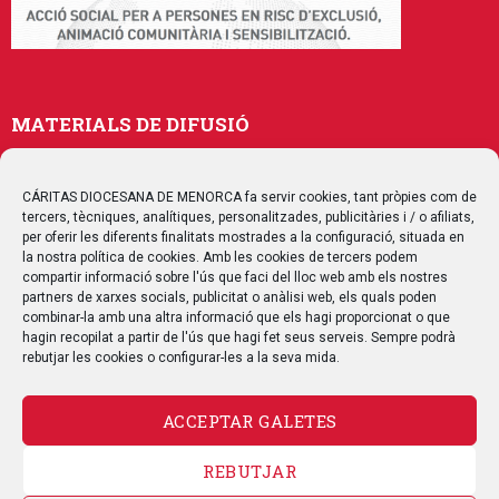
MATERIALS DE DIFUSIÓ
Memòries
Publicacions
CÁRITAS DIOCESANA DE MENORCA fa servir cookies, tant pròpies com de
tercers, tècniques, analítiques, personalitzades, publicitàries i / o afiliats,
Multimedia
per oferir les diferents finalitats mostrades a la configuració, situada en
la nostra política de cookies. Amb les cookies de tercers podem
compartir informació sobre l'ús que faci del lloc web amb els nostres
SEGUEIX-NOS
partners de xarxes socials, publicitat o anàlisi web, els quals poden
combinar-la amb una altra informació que els hagi proporcionat o que
hagin recopilat a partir de l'ús que hagi fet seus serveis. Sempre podrà
rebutjar les cookies o configurar-les a la seva mida.
ACCEPTAR GALETES
CONTACTE
REBUTJAR
AVÍS LEGAL
POLÍTICA DE PRIVACITAT
POLÍTICA DE COOKIES