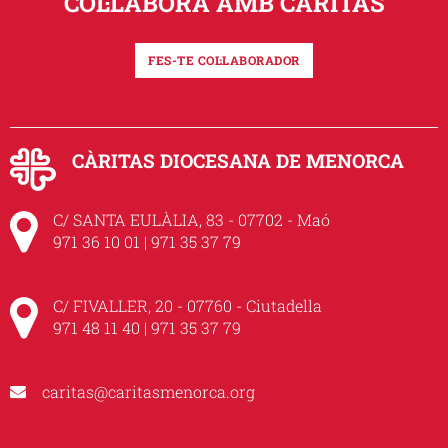
COL·LABORA AMB CÀRITAS
FES-TE COL·LABORADOR
CÀRITAS DIOCESANA DE MENORCA
C/ SANTA EULÀLIA, 83 - 07702 - Maó
971 36 10 01 | 971 35 37 79
C/ FIVALLER, 20 - 07760 - Ciutadella
971 48 11 40 | 971 35 37 79
caritas@caritasmenorca.org