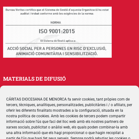
MATERIALS DE DIFUSIÓ
Memòries
Publicacions
CÁRITAS DIOCESANA DE MENORCA fa servir cookies, tant pròpies com de
tercers, tècniques, analítiques, personalitzades, publicitàries i / o afiliats, per
Multimedia
oferir les diferents finalitats mostrades a la configuració, situada en la
nostra política de cookies. Amb les cookies de tercers podem compartir
informació sobre l'ús que faci del lloc web amb els nostres partners de
SEGUEIX-NOS
xarxes socials, publicitat o anàlisi web, els quals poden combinar-la amb
una altra informació que els hagi proporcionat o que hagin recopilat a
partir de l'ús que hagi fet seus serveis. Sempre podrà rebutjar les cookies o