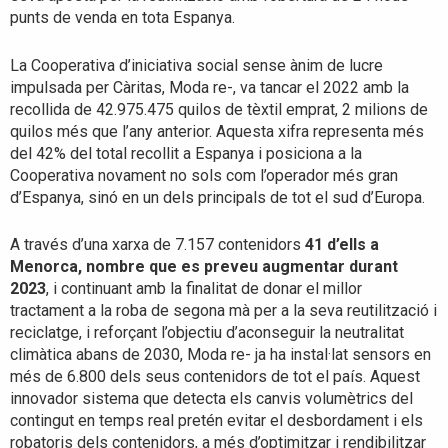
punts de venda en tota Espanya.
La Cooperativa d’iniciativa social sense ànim de lucre
impulsada per Càritas, Moda re-, va tancar el 2022 amb la
recollida de 42.975.475 quilos de tèxtil emprat, 2 milions de
quilos més que l’any anterior. Aquesta xifra representa més
del 42% del total recollit a Espanya i posiciona a la
Cooperativa novament no sols com l’operador més gran
d’Espanya, sinó en un dels principals de tot el sud d’Europa.
A través d’una xarxa de 7.157 contenidors
41 d’ells a
Menorca, nombre que es preveu augmentar durant
2023
, i continuant amb la finalitat de donar el millor
tractament a la roba de segona mà per a la seva reutilització i
reciclatge, i reforçant l’objectiu d’aconseguir la neutralitat
climàtica abans de 2030, Moda re- ja ha instal·lat sensors en
més de 6.800 dels seus contenidors de tot el país. Aquest
innovador sistema que detecta els canvis volumètrics del
contingut en temps real pretén evitar el desbordament i els
robatoris dels contenidors, a més d’optimitzar i rendibilitzar