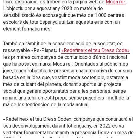
lliure disposició, es troben en la pàgina web de
Moda re-.
L’objectiu per a aquest any 2023 en matèria de
sensibilització és aconseguir que més de 1.000 centres
escolars de tota Espanya utilitzin aquesta eina com un
element formatiu més.
També en l’àmbit de la conscienciació de la societat, és
ressenyable «Re-Planet» i
«Redefineix el teu Dress Code»
,
les primeres campanyes de comunicació d’àmbit nacional
que ha posat en marxa Moda re-. Orientades al públic més
jove, tenen l’objectiu de presentar una alternativa de consum
basada en la idea que, vestint moda sostenible, estarem a
més de cuidant del planeta, donant suport a un projecte
social que genera oportunitats per a les persones, sense
renunciar a tenir un estil propi, sense prejudicis i molt de la
mà de les tendències de la moda actual.
«Redefineix el teu Dress Code», campanya que continuarà el
seu desenvolupament durant tot enguany, en 2022 es va
vertebrar fonamentalment amb la presència física en més de