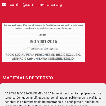
caritas@caritasmenorca.org
MATERIALS DE DIFUSIÓ
Memòries
Publicacions
CÁRITAS DIOCESANA DE MENORCA fa servir cookies, tant pròpies com de
tercers, tècniques, analítiques, personalitzades, publicitàries i / o afiliats,
Multimedia
per oferir les diferents finalitats mostrades a la configuració, situada en