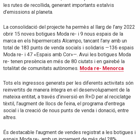
les rutes de recollida, generant importants estalvis
d’emissions al planeta.
La consolidació del projecte ha permès al llarg de l’any 2022
obrir 15 noves botigues Moda re- i 9 nous espais de la
marca en els hipermercats Alcampo, tancant l’any amb un
total de 183 punts de venda socials i solidaris —136 espais
Moda re- i 47 «Espais amb Cor»—. Avui les botigues Moda
re- tenen presència en més de 80 ciutats i en gairebé la
totalitat de comunitats autònomes.
Moda re- Menorca
Tots els ingressos generats per les diferents activitats són
reinvertits de manera íntegra en el desenvolupament de la
mateixa entitat, a través d’inversió en R+D per al reciclatge
tèxtil, l’augment de llocs de feina, el programa d’entrega
social i la creació de nous punts de venda i donació, entre
altres.
És destacable l’augment de vendes registrat a les botigues i
espais Moda re-, amb un increment de més del 28%