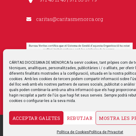
caritas@caritasmenorca.org
CÁRITAS DIOCESANA DE MENORCA fa servir cookies, tant pròpies com de t
tècniques, analítiques, personalitzades, publicitàries i / o afiliats, per oferir 
diferents finalitats mostrades a la configuració, situada en la nostra polític
cookies. Amb les cookies de tercers podem compartir informació sobre l'ús
del lloc web amb els nostres partners de xarxes socials, publicitat o anàlisi
quals poden combinar-la amb una altra informació que els hagi proporciona
hagin recopilat a partir de l'ús que hagi fet seus serveis. Sempre podrà rebut
cookies o configurar-les a la seva mida.
ACCEPTAR GALETES
REBUTJAR
MOSTRA LES P
CONTACTE
AVÍS LEGAL
POLÍTICA DE PRIVACITAT
Política de Cookies
Política de Privacitat
CANAL DE DENÚNCIA