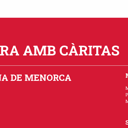
ORA AMB CÀRITAS
NA DE MENORCA
P
M