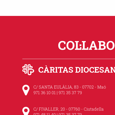
COL·LAB
CÀRITAS DIOCESA
C/ SANTA EULÀLIA, 83 - 07702 - Maó
971 36 10 01 | 971 35 37 79
C/ FIVALLER, 20 - 07760 - Ciutadella
971 48 11 40 | 971 35 37 79