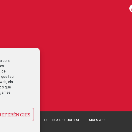
ercers,
les
a de
 que faci
 web, els
t o que
jar les
REFERÈNCIES
POLÍTICA DE COOKIES
POLÍTICA DE QUALITAT
MAPA WEB