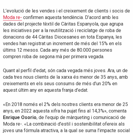
L’evolució de les vendes i el creixement de clients i socis de
Moda re-
confirmen aquesta tendència. D’acord amb les
dades del projecte tèxtil de Càritas Espanyola, que agrupa
les iniciatives per a la reutilització i reciclatge de roba de
donacions de 44 Càritas Diocesanes en tota Espanya, les
vendes han registrat un increment de més del 15% en els
últims 12 mesos. Cada any més de 80.000 persones
compren roba de segona mà per primera vegada.
Quant al perfil d’edat, són cada vegada més joves. Ara, un de
cada tres nous clients de la xarxa és menor de 35 anys, amb
creixements en els seus consums de més d’un 20% en
aquest últim any en aquesta franja d’edat.
«En 2018 només el 2% dels nostres clients era menor de 25
anys, en 2022 aquesta xifra ha pujat fins al 14,3%», comenta
Enrique Osorio
, de l’equip de màrqueting i comunicació de
Moda re-. «La combinació d’estil i sostenibilitat ofereix als
joves una fórmula atractiva, a la qual se suma l’impacte social