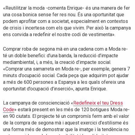
«Reutilitzar la moda -comenta Enrique- és una manera de fer
una cosa bonica sense fer res nou. És una oportunitat que
podem aprofitar com a societat, especialment en contextos
de crisis i incertesa com els que vivim. Per això la campanya
ens convida a redefinir el nostre codi de vestimenta».
Comprar roba de segona mà en una cadena com a Moda re-
té un doble benefici: d’una banda, la reducció d’impacte
mediambiental, i, a més, la creació d’impacte social.
«Comprar una samarreta en Moda re-, per exemple, genera 7
minuts d’ocupació social. Cada peça que adquirim pot ajudar
a més de 600 persones a Espanya a les quals ofereix una
oportunitat d’ocupació d’inserció», apunta Enrique.
La campanya de conscienciació «
Redefineix el teu Dress
Code
» estarà present en les més de 120 botigues Moda re-
en 90 ciutats. El projecte té un compromís ferm amb el valor
de la compra de segona mà i aquest exercici d’estilisme és
una forma més de demostrar que la imatge i la tendència no