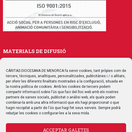
MATERIALS DE DIFUSIÓ
Memòries
Publicacions
CÁRITAS DIOCESANA DE MENORCA fa servir cookies, tant pròpies com de
tercers, tècniques, analítiques, personalitzades, publicitàries i / o afiliats,
Multimedia
per oferir les diferents finalitats mostrades a la configuració, situada en
la nostra política de cookies. Amb les cookies de tercers podem
compartir informació sobre l'ús que faci del lloc web amb els nostres
SEGUEIX-NOS
partners de xarxes socials, publicitat o anàlisi web, els quals poden
combinar-la amb una altra informació que els hagi proporcionat o que
hagin recopilat a partir de l'ús que hagi fet seus serveis. Sempre podrà
rebutjar les cookies o configurar-les a la seva mida.
CONTACTE
ACCEPTAR GALETES