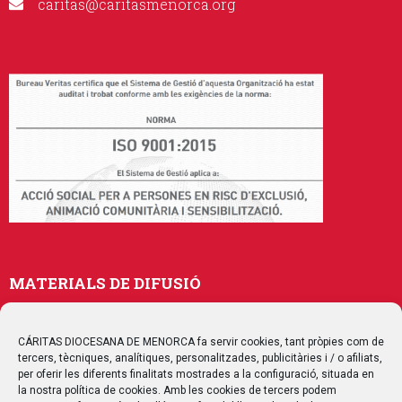
caritas@caritasmenorca.org
MATERIALS DE DIFUSIÓ
Memòries
Publicacions
CÁRITAS DIOCESANA DE MENORCA fa servir cookies, tant pròpies com de
tercers, tècniques, analítiques, personalitzades, publicitàries i / o afiliats,
Multimedia
per oferir les diferents finalitats mostrades a la configuració, situada en
la nostra política de cookies. Amb les cookies de tercers podem