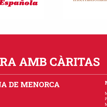
ORA AMB CÀRITAS
NA DE MENORCA
P
M