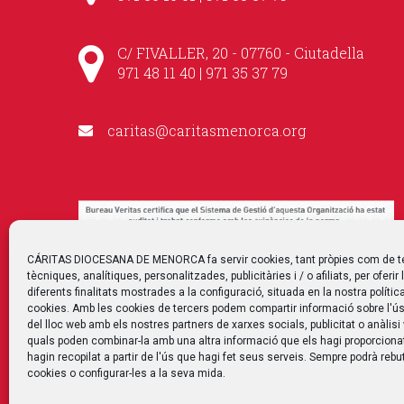
C/ FIVALLER, 20 - 07760 - Ciutadella
971 48 11 40 | 971 35 37 79
caritas@caritasmenorca.org
CÁRITAS DIOCESANA DE MENORCA fa servir cookies, tant pròpies com de t
tècniques, analítiques, personalitzades, publicitàries i / o afiliats, per oferir 
diferents finalitats mostrades a la configuració, situada en la nostra polític
cookies. Amb les cookies de tercers podem compartir informació sobre l'ús
del lloc web amb els nostres partners de xarxes socials, publicitat o anàlisi
quals poden combinar-la amb una altra informació que els hagi proporciona
hagin recopilat a partir de l'ús que hagi fet seus serveis. Sempre podrà rebut
cookies o configurar-les a la seva mida.