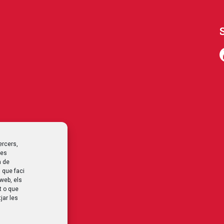
ercers,
les
a de
 que faci
 web, els
t o que
jar les