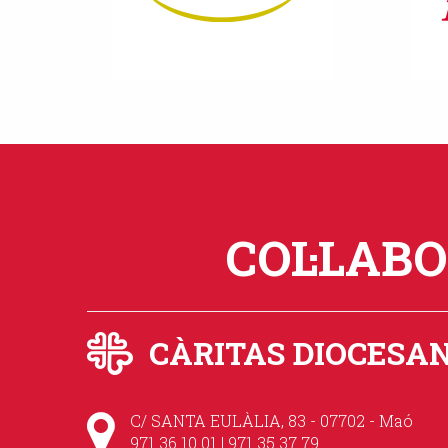
COL·LAB
CÀRITAS DIOCESA
C/ SANTA EULÀLIA, 83 - 07702 - Maó
971 36 10 01 | 971 35 37 79