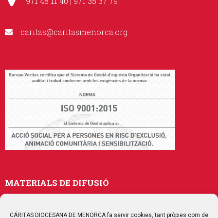
971 48 11 40 | 971 35 37 79
caritas@caritasmenorca.org
MATERIALS DE DIFUSIÓ
Memòries
Publicacions
CÁRITAS DIOCESANA DE MENORCA fa servir cookies, tant pròpies com de