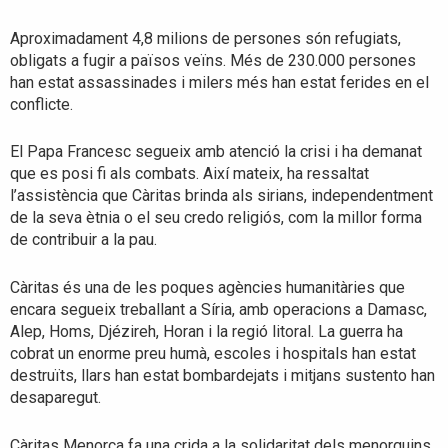
Aproximadament 4,8 milions de persones són refugiats,
obligats a fugir a països veïns. Més de 230.000 persones
han estat assassinades i milers més han estat ferides en el
conflicte.
El Papa Francesc segueix amb atenció la crisi i ha demanat
que es posi fi als combats. Així mateix, ha ressaltat
l’assistència que Càritas brinda als sirians, independentment
de la seva ètnia o el seu credo religiós, com la millor forma
de contribuir a la pau.
Càritas és una de les poques agències humanitàries que
encara segueix treballant a Síria, amb operacions a Damasc,
Alep, Homs, Djézireh, Horan i la regió litoral. La guerra ha
cobrat un enorme preu humà, escoles i hospitals han estat
destruïts, llars han estat bombardejats i mitjans sustento han
desaparegut.
Càritas Menorca fa una crida a la solidaritat dels menorquins