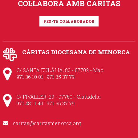
COL·LABORA AMB CÀRITAS
FES-TE COL·LABORADOR
CÀRITAS DIOCESANA DE MENORCA
C/ SANTA EULÀLIA, 83 - 07702 - Maó
971 36 10 01 | 971 35 37 79
C/ FIVALLER, 20 - 07760 - Ciutadella
971 48 11 40 | 971 35 37 79
caritas@caritasmenorca.org