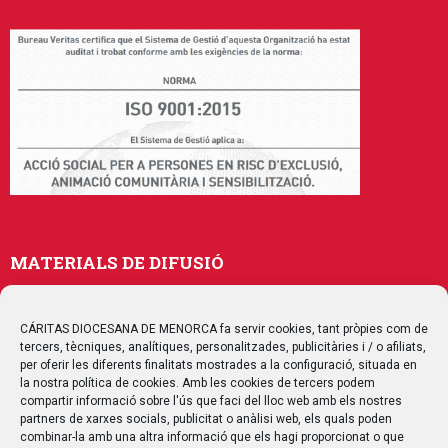
MATERIALS DE DIFUSIÓ
Memòries
Publicacions
CÁRITAS DIOCESANA DE MENORCA fa servir cookies, tant pròpies com de
tercers, tècniques, analítiques, personalitzades, publicitàries i / o afiliats,
Multimedia
per oferir les diferents finalitats mostrades a la configuració, situada en
la nostra política de cookies. Amb les cookies de tercers podem
compartir informació sobre l'ús que faci del lloc web amb els nostres
SEGUEIX-NOS
partners de xarxes socials, publicitat o anàlisi web, els quals poden
combinar-la amb una altra informació que els hagi proporcionat o que