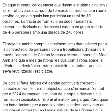
En aquest sentit, cal destacar que durant els últims cinc anys
s’han fet diversos cursos de formació en fructicultura i horta
ecològica, en els quals han participat un total de 38
persones. Es tracta de formació en dues modalitats:
itineraris individuals de formació i cursos en grups reduïts
de 4-5 persones amb una durada de 240 hores.
El projecte també compta actualment amb dues places per a
la contractació de persones com a treballadors d’inserció a
través l’empresa de Càritas Menorca Mestral Inserció i Medi
Ambient, que a més gestiona residus com a roba, aparells
elèctrics i electrònics, estris, bicicletes, mobles… per a la
seva reutilització i reciclatge.
De cara al futur Arbres d’Algendar continuarà creixent i
consolidant-se. Entre els objectius que s’ha marcat l’entitat
per a 2024 destaquen la millora dels espais dedicats a la
formació i capacitació laboral al mateix temps que s’adeqüen
les instal·lacions per a acollir visites guiades i activitats de
voluntariat corporatiu en l’espai natural de les finques d’És