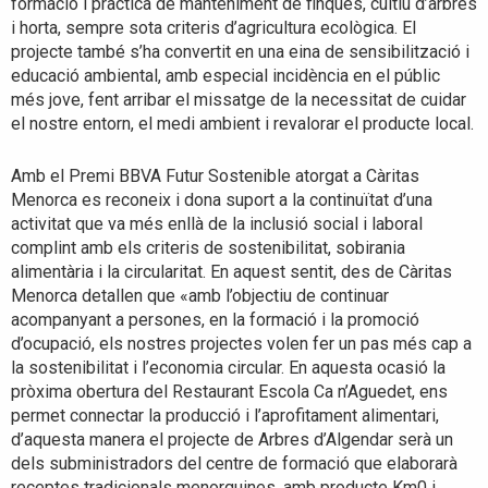
formació i pràctica de manteniment de finques, cultiu d’arbres
i horta, sempre sota criteris d’agricultura ecològica. El
projecte també s’ha convertit en una eina de sensibilització i
educació ambiental, amb especial incidència en el públic
més jove, fent arribar el missatge de la necessitat de cuidar
el nostre entorn, el medi ambient i revalorar el producte local.
Amb el Premi BBVA Futur Sostenible atorgat a Càritas
Menorca es reconeix i dona suport a la continuïtat d’una
activitat que va més enllà de la inclusió social i laboral
complint amb els criteris de sostenibilitat, sobirania
alimentària i la circularitat. En aquest sentit, des de Càritas
Menorca detallen que «amb l’objectiu de continuar
acompanyant a persones, en la formació i la promoció
d’ocupació, els nostres projectes volen fer un pas més cap a
la sostenibilitat i l’economia circular. En aquesta ocasió la
pròxima obertura del Restaurant Escola Ca n’Aguedet, ens
permet connectar la producció i l’aprofitament alimentari,
d’aquesta manera el projecte de Arbres d’Algendar serà un
dels subministradors del centre de formació que elaborarà
receptes tradicionals menorquines, amb producte Km0 i