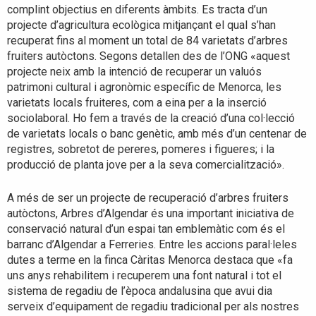
complint objectius en diferents àmbits. Es tracta d’un
projecte d’agricultura ecològica mitjançant el qual s’han
recuperat fins al moment un total de 84 varietats d’arbres
fruiters autòctons. Segons detallen des de l’ONG «aquest
projecte neix amb la intenció de recuperar un valuós
patrimoni cultural i agronòmic específic de Menorca, les
varietats locals fruiteres, com a eina per a la inserció
sociolaboral. Ho fem a través de la creació d’una col·lecció
de varietats locals o banc genètic, amb més d’un centenar de
registres, sobretot de pereres, pomeres i figueres; i la
producció de planta jove per a la seva comercialització».
A més de ser un projecte de recuperació d’arbres fruiters
autòctons, Arbres d’Algendar és una important iniciativa de
conservació natural d’un espai tan emblemàtic com és el
barranc d’Algendar a Ferreries. Entre les accions paral·leles
dutes a terme en la finca Càritas Menorca destaca que «fa
uns anys rehabilitem i recuperem una font natural i tot el
sistema de regadiu de l’època andalusina que avui dia
serveix d’equipament de regadiu tradicional per als nostres