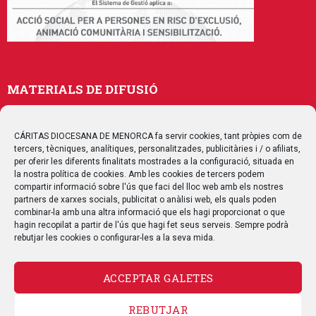
MATERIALS DE DIFUSIÓ
Memòries
Publicacions
CÁRITAS DIOCESANA DE MENORCA fa servir cookies, tant pròpies com de
tercers, tècniques, analítiques, personalitzades, publicitàries i / o afiliats,
Multimedia
per oferir les diferents finalitats mostrades a la configuració, situada en
la nostra política de cookies. Amb les cookies de tercers podem
compartir informació sobre l'ús que faci del lloc web amb els nostres
SEGUEIX-NOS
partners de xarxes socials, publicitat o anàlisi web, els quals poden
combinar-la amb una altra informació que els hagi proporcionat o que
hagin recopilat a partir de l'ús que hagi fet seus serveis. Sempre podrà
rebutjar les cookies o configurar-les a la seva mida.
CONTACTE
ACCEPTAR GALETES
REBUTJAR
AVÍS LEGAL
POLÍTICA DE PRIVACITAT
POLÍTICA DE COOKIES