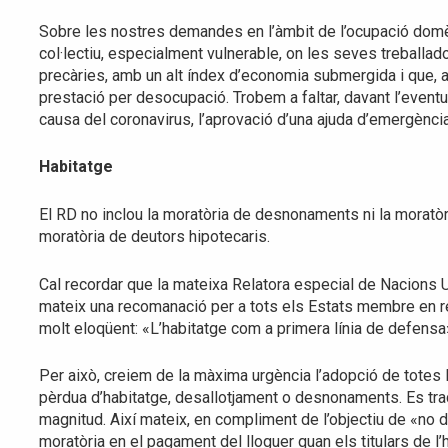
Sobre les nostres demandes en l’àmbit de l’ocupació domè
col·lectiu, especialment vulnerable, on les seves treballa
precàries, amb un alt índex d’economia submergida i que, a
prestació per desocupació. Trobem a faltar, davant l’eventu
causa del coronavirus, l’aprovació d’una ajuda d’emergència
Habitatge
El RD no inclou la moratòria de desnonaments ni la moratò
moratòria de deutors hipotecaris.
Cal recordar que la mateixa Relatora especial de Nacions U
mateix una recomanació per a tots els Estats membre en refe
molt eloqüent: «L’habitatge com a primera línia de defens
Per això, creiem de la màxima urgència l’adopció de totes 
pèrdua d’habitatge, desallotjament o desnonaments. Es tra
magnitud. Així mateix, en compliment de l’objectiu de «no d
moratòria en el pagament del lloguer quan els titulars de l’