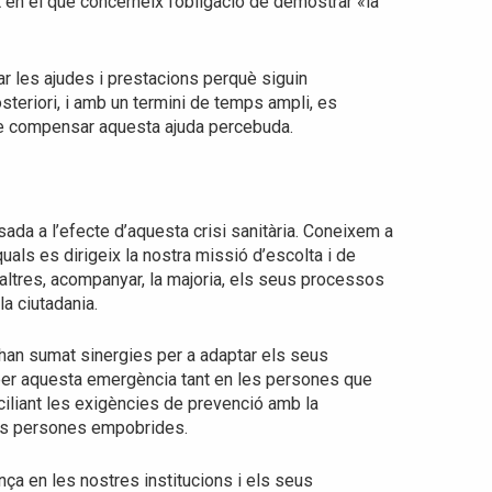
en el que concerneix l’obligació de demostrar «la
ar les ajudes i prestacions perquè siguin
steriori, i amb un termini de temps ampli, es
 de compensar aquesta ajuda percebuda.
ada a l’efecte d’aquesta crisi sanitària. Coneixem a
als es dirigeix la nostra missió d’escolta i de
es altres, acompanyar, la majoria, els seus processos
la ciutadania.
 han sumat sinergies per a adaptar els seus
 per aquesta emergència tant en les persones que
ciliant les exigències de prevenció amb la
les persones empobrides.
ança en les nostres institucions i els seus