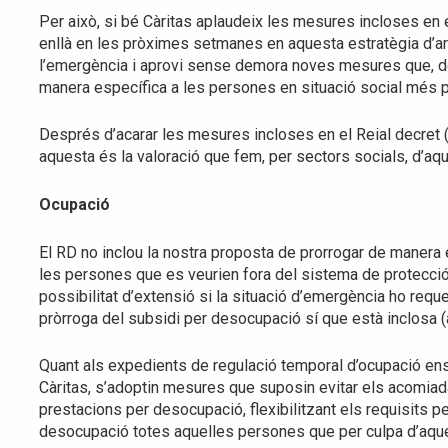
Per això, si bé Càritas aplaudeix les mesures incloses en e
enllà en les pròximes setmanes en aquesta estratègia d’art
l’emergència i aprovi sense demora noves mesures que, de 
manera específica a les persones en situació social més p
Després d’acarar les mesures incloses en el Reial decret
aquesta és la valoració que fem, per sectors socials, d’aq
Ocupació
El RD no inclou la nostra proposta de prorrogar de manera
les persones que es veurien fora del sistema de protecció 
possibilitat d’extensió si la situació d’emergència ho requ
pròrroga del subsidi per desocupació sí que està inclosa (a
Quant als expedients de regulació temporal d’ocupació ens
Càritas, s’adoptin mesures que suposin evitar els acomiadam
prestacions per desocupació, flexibilitzant els requisits 
desocupació totes aquelles persones que per culpa d’aquest