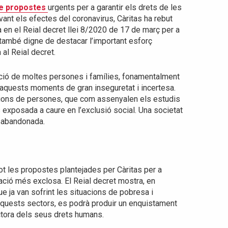
e propostes
urgents per a garantir els drets de les
nt els efectes del coronavirus, Càritas ha rebut
en el Reial decret llei 8/2020 de 17 de març per a
també digne de destacar l’important esforç
al Reial decret.
ació de moltes persones i famílies, fonamentalment
n aquests moments de gran inseguretat i incertesa.
lions de persones, que com assenyalen els estudis
exposada a caure en l’exclusió social. Una societat
e abandonada.
t les propostes plantejades per Càritas per a
lació més exclosa. El Reial decret mostra, en
ue ja van sofrint les situacions de pobresa i
 aquests sectors, es podrà produir un enquistament
ectora dels seus drets humans.