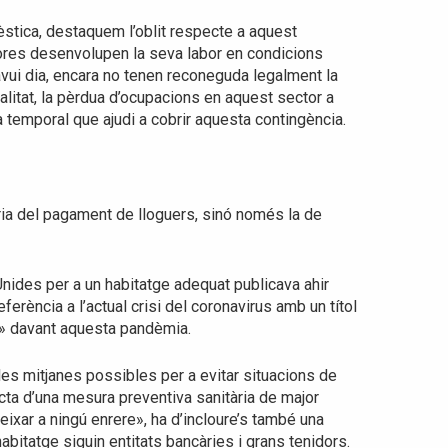
stica, destaquem l’oblit respecte a aquest
dores desenvolupen la seva labor en condicions
vui dia, encara no tenen reconeguda legalment la
alitat, la pèrdua d’ocupacions en aquest sector a
 temporal que ajudi a cobrir aquesta contingència.
ria del pagament de lloguers, sinó només la de
nides per a un habitatge adequat publicava ahir
rència a l’actual crisi del coronavirus amb un títol
a» davant aquesta pandèmia.
les mitjanes possibles per a evitar situacions de
cta d’una mesura preventiva sanitària de major
eixar a ningú enrere», ha d’incloure’s també una
habitatge siguin entitats bancàries i grans tenidors.