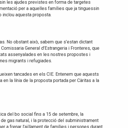
sin les ajudes previstes en forma de targetes
entació per a aquelles famílies que ja tinguessin
o inclou aquesta proposta.
as. No obstant això, sabem que s’estan dictant
a Comissaria General d’Estrangeria i Fronteres, que
tats assenyalades en les nostres propostes i
ones migrants i refugiades.
gueixen tancades en els CIE. Entenem que aquests
 en la línia de la proposta portada per Càritas a la
ica del bo social fins a 15 de setembre, la
s de gas natural, i la protecció del subministrament
per a frenar l’aïllament de famílies i persones durant