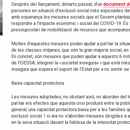
Després del llançament, dimarts passat, d’un
document d
persones en situació d’exclusió social més exposades dava
amb esperança les mesures socials que el Govern planteja 
respondre a l’impacte econòmic i social del COVID-19. És 
pressupostari de mobilització de recursos que acompanya 
Moltes d’aquestes mesures poden ajudar a pal·liar la situ
de les classes mitjanes, que són la gran majoria social, e
En concret, són mesures que poden ajudar a aquests 6 mi
de FOESSA, integren la «societat insegura» i que està més 
insegura que espera el suport de l’Estat per a no sentir-s
Baixa capacitat protectora
Les mesures adoptades, no obstant això, no aborden del to
pal·liar els efectes que aquesta crisi produirà entre la pob
general, una capacitat protectora baixa per a les famílies q
exclusió social. I si ara no s’aborden mesures dirigides a
en la seva situació davant la feblesa de la intensitat prot