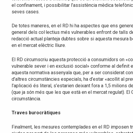
el confinament, i possibilitar l’assistència mèdica telefòn
seves cases.
De totes maneres, en el RD hi ha aspectes que ens generen
general dels col·lectius més vulnerables enfront de talls 
redacció actual planteja dubtes sobre si aquesta mesura be
en el mercat elèctric lliure.
El RD circumscriu aquesta protecció a consumidors on «con
vulnerable sever i en exclusió social» conforme al definit e
aquesta normativa assenyala que, per a ser considerat con
d’altres circumstàncies especials, ha d’estar «acollit al pr
l’aplicació és literal, s’estarien deixant fora a 1,5 milions
(que ja són més que les que està en el mercat regulat). El 
circumstància.
Traves burocràtiques
Finalment, les mesures contemplades en el RD imposen tra