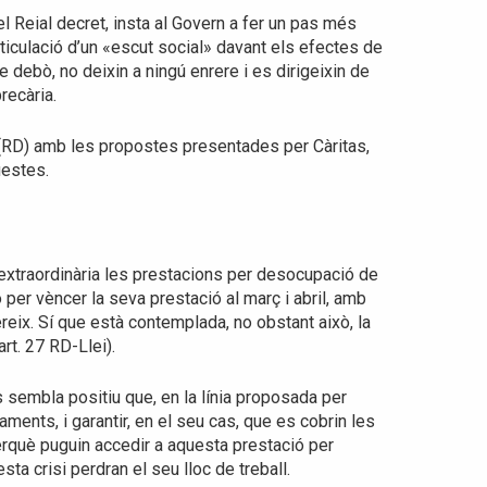
l Reial decret, insta al Govern a fer un pas més
iculació d’un «escut social» davant els efectes de
debò, no deixin a ningú enrere i es dirigeixin de
recària.
 (RD) amb les propostes presentades per Càritas,
uestes.
 extraordinària les prestacions per desocupació de
per vèncer la seva prestació al març i abril, amb
ereix. Sí que està contemplada, no obstant això, la
rt. 27 RD-Llei).
 sembla positiu que, en la línia proposada per
ents, i garantir, en el seu cas, que es cobrin les
perquè puguin accedir a aquesta prestació per
a crisi perdran el seu lloc de treball.