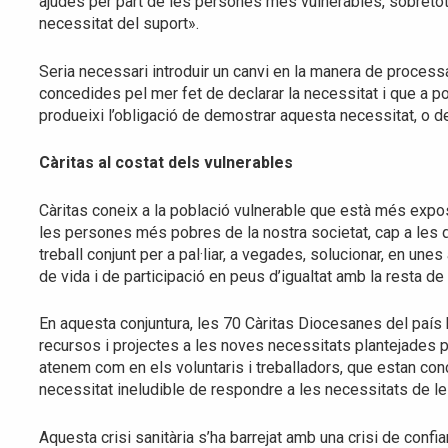
ajudes per part de les persones més vulnerables, sobretot 
necessitat del suport».
Seria necessari introduir un canvi en la manera de process
concedides pel mer fet de declarar la necessitat i que a po
produeixi l’obligació de demostrar aquesta necessitat, o
Càritas al costat dels vulnerables
Càritas coneix a la població vulnerable que està més expos
les persones més pobres de la nostra societat, cap a les qu
treball conjunt per a pal·liar, a vegades, solucionar, en un
de vida i de participació en peus d’igualtat amb la resta de 
En aquesta conjuntura, les 70 Càritas Diocesanes del país
recursos i projectes a les noves necessitats plantejades
atenem com en els voluntaris i treballadors, que estan con
necessitat ineludible de respondre a les necessitats de 
Aquesta crisi sanitària s’ha barrejat amb una crisi de confi